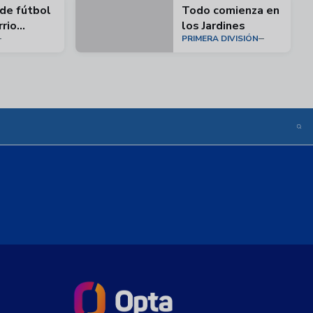
 de fútbol
Todo comienza en
rrio
los Jardines
PRIMERA DIVISIÓN
ó