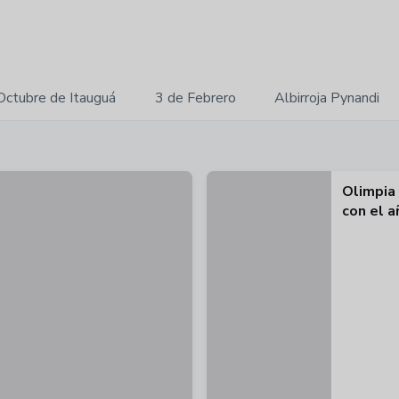
Octubre de Itauguá
3 de Febrero
Albirroja Pynandi
Olimpia
con el a
clásico