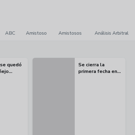
ABC
Amistoso
Amistosos
Análisis Arbitral
 se quedó
Se cierra la
ñejo
primera fecha en
barrio Obrero