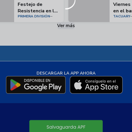
Festejo de
Viernes
Resistencia en los
en el ba
PRIMERA DIVISIÓN
TACUARY
Jardines
Mburica
Ver más
DESCARGAR LA APP AHORA