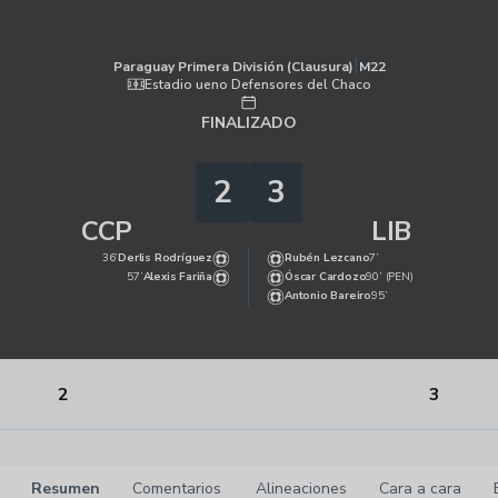
Paraguay Primera División (Clausura)
|
M22
|
Libertad
-
Cerro Po
|
Paraguay Primera División (Clausura)
M22
Estadio ueno Defensores del Chaco
FINALIZADO
2
3
CCP
LIB
36’
Derlis Rodríguez
Rubén Lezcano
7’
57’
Alexis Fariña
Óscar Cardozo
90’ (PEN)
Antonio Bareiro
95’
2
3
Resumen
Comentarios
Alineaciones
Cara a cara