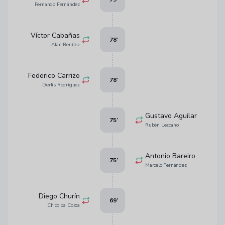
Fernando Fernández
Víctor Cabañas
78
’
Alan Benítez
Federico Carrizo
78
’
Derlis Rodríguez
Gustavo Aguilar
75
’
Rubén Lezcano
Antonio Bareiro
75
’
Marcelo Fernández
Diego Churín
69
’
Chico da Costa