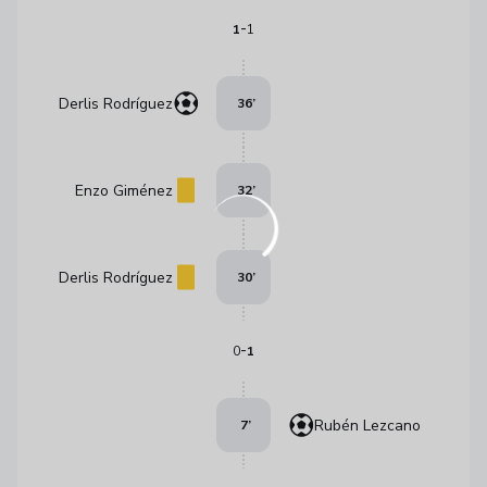
-
1
1
Derlis Rodríguez
36
’
Enzo Giménez
32
’
Derlis Rodríguez
30
’
-
0
1
Rubén Lezcano
7
’