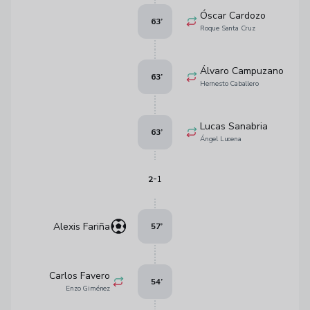
Óscar Cardozo
63
’
Roque Santa Cruz
Álvaro Campuzano
63
’
Hernesto Caballero
Lucas Sanabria
63
’
Ángel Lucena
-
2
1
Alexis Fariña
57
’
Carlos Favero
54
’
Enzo Giménez