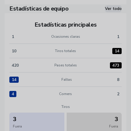
Estadísticas de equipo
Ver todo
Estadísticas principales
1
1
Ocasiones claras
Ocasiones claras:Cerro Porteño 1 versus Libertad 1
10
14
Tiros totales
Tiros totales:Cerro Porteño 10 versus Libertad 14
420
473
Pases totales
Pases totales:Cerro Porteño 420 versus Libertad 473
14
8
Faltas
Faltas:Cerro Porteño 14 versus Libertad 8
4
2
Corners
Corners:Cerro Porteño 4 versus Libertad 2
Tiros
3
3
Fuera
Fuera