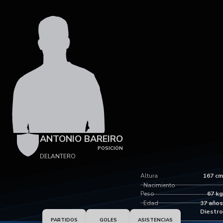
ANTONIO BAREIRO
POSICIÓN
DELANTERO
Altura
167 cm
Nacimiento
Peso
67 kg
Edad
37 años
Pie dominante
Diestro
PARTIDOS
GOLES
ASISTENCIAS