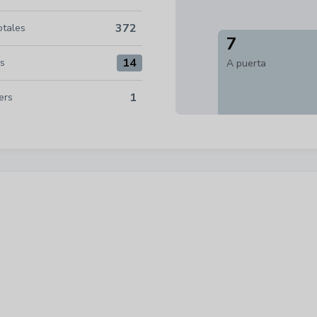
372
otales
rsus Perú 372
7
14
as
A puerta
14
1
ers
 1