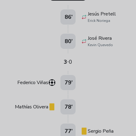
Jesús Pretell
86
’
Erick Noriega
José Rivera
80
’
Kevin Quevedo
3
0
-
79
’
Federico Viñas
78
’
Mathías Olivera
77
’
Sergio Peña