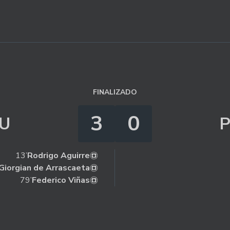
FINALIZADO
3
0
U
13’
Rodrigo Aguirre
Giorgian de Arrascaeta
79’
Federico Viñas