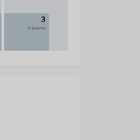
3
A puerta