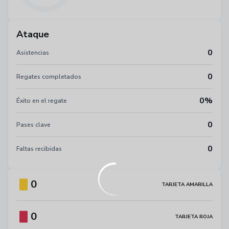
Ataque
0
Asistencias
0
Regates completados
0%
Éxito en el regate
0
Pases clave
0
Faltas recibidas
0
TARJETA AMARILLA
0
TARJETA ROJA