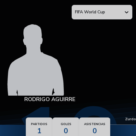
FIFA World Cup
RODRIGO AGUIRRE
Pie dominante
Zurdo
PARTIDOS
GOLES
ASISTENCIAS
1
0
0