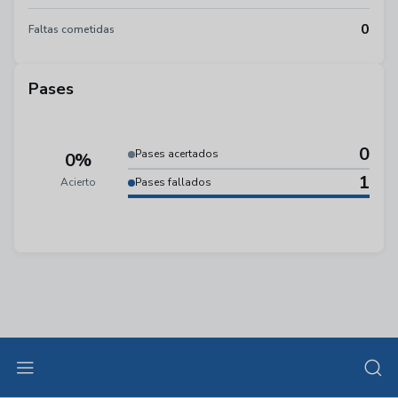
0
Faltas cometidas
Pases
0
Pases acertados
0%
1
Acierto
Pases fallados