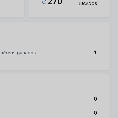
270
JUGADOS
1
 aéreos ganados
0
0