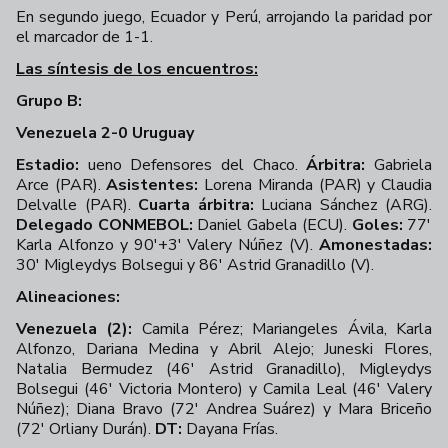
En segundo juego, Ecuador y Perú, arrojando la paridad por
el marcador de 1-1.
Las síntesis de los encuentros:
Grupo B:
Venezuela 2-0 Uruguay
Estadio:
ueno Defensores del Chaco.
Árbitra:
Gabriela
Arce (PAR).
Asistentes:
Lorena Miranda (PAR) y Claudia
Delvalle (PAR).
Cuarta árbitra:
Luciana Sánchez (ARG).
Delegado CONMEBOL:
Daniel Gabela (ECU).
Goles:
77'
Karla Alfonzo y 90'+3' Valery Núñez (V).
Amonestadas:
30' Migleydys Bolsegui y 86' Astrid Granadillo (V).
Alineaciones:
Venezuela (2):
Camila Pérez; Mariangeles Ávila, Karla
Alfonzo, Dariana Medina y Abril Alejo; Juneski Flores,
Natalia Bermudez (46' Astrid Granadillo), Migleydys
Bolsegui (46' Victoria Montero) y Camila Leal (46' Valery
Núñez); Diana Bravo (72' Andrea Suárez) y Mara Briceño
(72' Orliany Durán).
DT:
Dayana Frías.