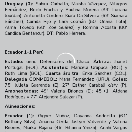
Uruguay (0):
Sahira Carballo; Maisha Vázquez, Milagros
Fernández, Rocío Frachia y Paulina Morena (83' Luciana
Jourdan); Antonella Cordero, Kiara Da Silveira (68' Siamara
Sánchez), Camila Rijo y Lara Colmán (80' Oriana Tola);
Alma Toledo (68' Zoe Suárez) y Romina Acosta (80'
Candida Bentancur).
DT:
Pablo Herrera.
Ecuador 1-1 Perú
Estadio:
ueno Defensores del Chaco.
Árbitra:
Jhanet
Portugal (BOL).
Asistentes:
Maricela Urapuca (BOL) y
Ruth Lima (BOL).
Cuarta árbitra:
Erika Sánchez (COL).
Delegada CONMEBOL:
María Fernández (URU).
Goles:
75' Julieta Guaranda (E); 27' Esther Carabali c/s/v (P).
Amonestadas:
49' Valeria Briones (E); 45'+1' Aldana
Rodríguez y 77' Alejandra Salazar (P).
Alineaciones:
Ecuador (1):
Gigner Muñoz; Dayanna Andocilla (61'
Brithany Silva), Arianna Cerda, Jaslym Valverde y Valeria
Briones; Niurka Bajaña (46' Rihanna Yanza), Anahí Vargas