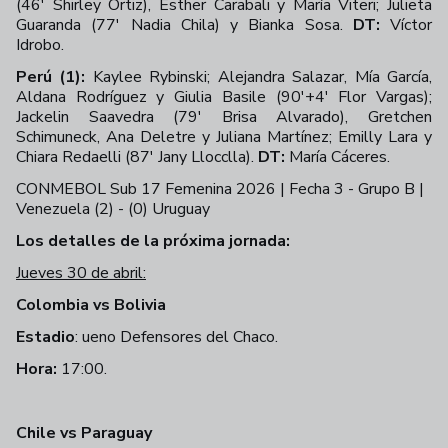
(46' Shirley Ortiz), Esther Carabali y María Viteri; Julieta
Guaranda (77' Nadia Chila) y Bianka Sosa.
DT:
Víctor
Idrobo.
Perú (1):
Kaylee Rybinski; Alejandra Salazar, Mía García,
Aldana Rodríguez y Giulia Basile (90'+4' Flor Vargas);
Jackelin Saavedra (79' Brisa Alvarado), Gretchen
Schimuneck, Ana Deletre y Juliana Martínez; Emilly Lara y
Chiara Redaelli (87' Jany Llocclla).
DT:
María Cáceres.
CONMEBOL Sub 17 Femenina 2026 | Fecha 3 - Grupo B |
Venezuela (2) - (0) Uruguay
+
12
Los detalles de la próxima jornada:
Jueves 30 de abril:
Colombia vs Bolivia
Estadio
: ueno Defensores del Chaco.
Hora:
17:00.
Chile vs Paraguay