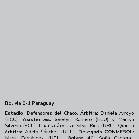
Bolivia 0-1 Paraguay
Estadio:
Defensores del Chaco.
Árbitra:
Daniela Arroyo
(ECU).
Asistentes:
Joselyn Romero (ECU) y Marilyn
Silverio (ECU).
Cuarta árbitra:
Silvia Ríos (URU).
Quinta
árbitra:
Adela Sánchez (URU).
Delegada CONMEBOL:
María Fernández (URU).
Goles:
40’ Sofía Cabrera