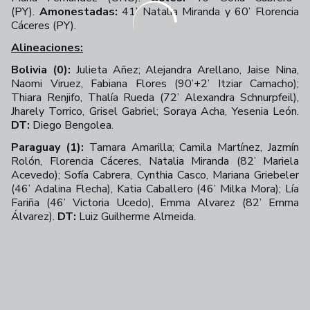
(PY).
Amonestadas:
41’ Natalia Miranda y 60’ Florencia
Cáceres (PY).
Alineaciones:
Bolivia (0):
Julieta Añez; Alejandra Arellano, Jaise Nina,
Naomi Viruez, Fabiana Flores (90’+2’ Itziar Camacho);
Thiara Renjifo, Thalía Rueda (72’ Alexandra Schnurpfeil),
Jharely Torrico, Grisel Gabriel; Soraya Acha, Yesenia León.
DT:
Diego Bengolea.
Paraguay (1):
Tamara Amarilla; Camila Martínez, Jazmín
Rolón, Florencia Cáceres, Natalia Miranda (82’ Mariela
Acevedo); Sofía Cabrera, Cynthia Casco, Mariana Griebeler
(46’ Adalina Flecha), Katia Caballero (46’ Milka Mora); Lía
Fariña (46’ Victoria Ucedo), Emma Alvarez (82’ Emma
Álvarez).
DT:
Luiz Guilherme Almeida.