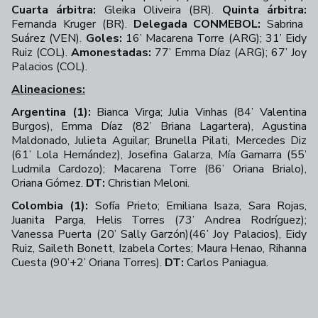
Cuarta árbitra:
Gleika Oliveira (BR).
Quinta árbitra:
Fernanda Kruger (BR).
Delegada CONMEBOL:
Sabrina
Suárez (VEN).
Goles:
16’ Macarena Torre (ARG); 31’ Eidy
Ruiz (COL).
Amonestadas:
77’ Emma Díaz (ARG); 67’ Joy
Palacios (COL).
Alineaciones:
Argentina (1):
Bianca Virga; Julia Vinhas (84’ Valentina
Burgos), Emma Díaz (82’ Briana Lagartera), Agustina
Maldonado, Julieta Aguilar; Brunella Pilati, Mercedes Diz
(61’ Lola Hernández), Josefina Galarza, Mía Gamarra (55’
Ludmila Cardozo); Macarena Torre (86’ Oriana Brialo),
Oriana Gómez.
DT:
Christian Meloni.
Colombia (1):
Sofía Prieto; Emiliana Isaza, Sara Rojas,
Juanita Parga, Helis Torres (73’ Andrea Rodríguez);
Vanessa Puerta (20’ Sally Garzón)(46’ Joy Palacios), Eidy
Ruiz, Saileth Bonett, Izabela Cortes; Maura Henao, Rihanna
Cuesta (90’+2’ Oriana Torres).
DT:
Carlos Paniagua.