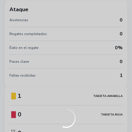
Ataque
0
Asistencias
0
Regates completados
0%
Éxito en el regate
0
Pases clave
1
Faltas recibidas
1
TARJETA AMARILLA
0
TARJETA ROJA