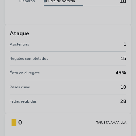
10
Disparos
Fuera de portería
Ataque
1
Asistencias
15
Regates completados
45%
Éxito en el regate
10
Pases clave
28
Faltas recibidas
0
TARJETA AMARILLA