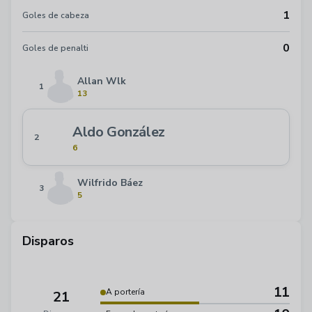
1
Goles de cabeza
0
Goles de penalti
Allan Wlk
1
13
Aldo González
2
6
Wilfrido Báez
3
5
Disparos
11
A portería
21