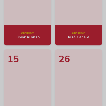
DEFENSA
DEFENSA
Júnior Alonso
José Canale
15
26