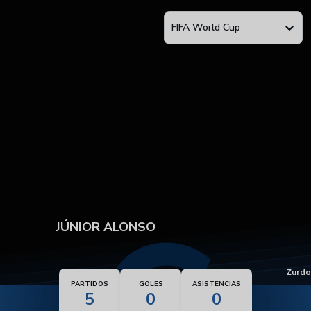
FIFA World Cup
JÚNIOR ALONSO
Pie dominante
Zurdo
PARTIDOS
GOLES
ASISTENCIAS
5
0
0