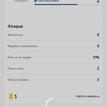
2
Disparos
Fuera de portería
Ataque
0
Asistencias
0
Regates completados
0%
Éxito en el regate
2
Pases clave
3
Faltas recibidas
1
TARJETA AMARILLA