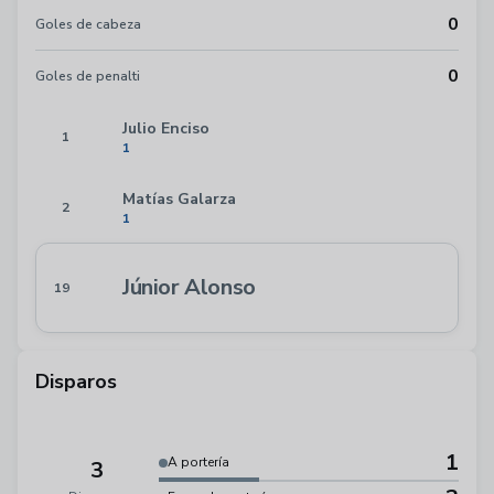
0
Goles de cabeza
0
Goles de penalti
Julio Enciso
1
1
Matías Galarza
2
1
Júnior Alonso
19
Disparos
1
A portería
3