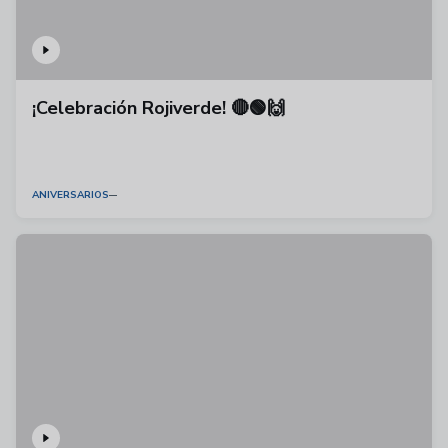
¡Celebración Rojiverde! 🔴🟢🙌
ANIVERSARIOS