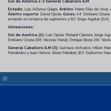
Sol de América 2-3 General Caballero JLM
Estadio
: Luis Alfonso Giagni.
Árbitro
: Mario Díaz de Vivar.
Árbitro soporte
: David Ojeda.
Goles:
44’ Emiliano Ozuna 
estando en la banca de suplentes y 83’ Jorge Aguilar (SA).
Alineaciones:
Sol de América (2):
Luis Ojeda; Richard Cabrera, Jorge Agu
Emiliano Ozuna (68’ Nicolás Maná); Enrique Borja (46’ Nico
General Caballero JLM (3):
Gustavo Arévalos; Miller Mare
Fernández y Juan Heinze; Júnior Marabel (63’ Guillermo Ha