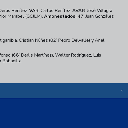
 Derlis Benítez.
VAR
: Carlos Benítez.
AVAR
: José Villagra.
únior Marabel (GCJLM).
Amonestados:
47’ Juan González,
garribia, Cristian Núñez (82’ Pedro Delvalle) y Ariel
onso (68’ Derlis Martínez), Walter Rodríguez, Luis
 Bobadilla.