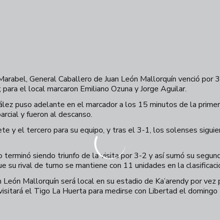
arabel, General Caballero de Juan León Mallorquín venció por 3-2
 para el local marcaron Emiliano Ozuna y Jorge Aguilar.
lez puso adelante en el marcador a los 15 minutos de la primer
arcial y fueron al descanso.
 y el tercero para su equipo, y tras el 3-1, los solenses siguie
ero terminó siendo triunfo de la visita por 3-2 y así sumó su segu
su rival de turno se mantiene con 11 unidades en la clasificaci
an León Mallorquín será local en su estadio de Ka’arendy por vez 
 visitará el Tigo La Huerta para medirse con Libertad el domin