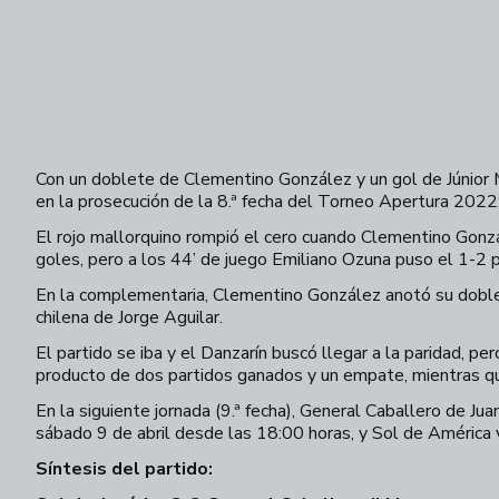
Con un doblete de Clementino González y un gol de Júnior M
en la prosecución de la 8.ª fecha del Torneo Apertura 2022;
El rojo mallorquino rompió el cero cuando Clementino Gonzá
goles, pero a los 44’ de juego Emiliano Ozuna puso el 1-2 p
En la complementaria, Clementino González anotó su doblete
chilena de Jorge Aguilar.
El partido se iba y el Danzarín buscó llegar a la paridad, p
producto de dos partidos ganados y un empate, mientras que 
En la siguiente jornada (9.ª fecha), General Caballero de Ju
sábado 9 de abril desde las 18:00 horas, y Sol de América
Síntesis del partido: