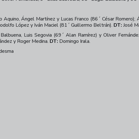
go Aquino, Ángel Martínez y Lucas Franco (86´ César Romero);
Rodolfo López y Iván Maciel (81´ Guillermo Beltrán).
DT:
José Ma
 Balbuena, Luis Segovia (69´ Alan Ramírez) y Oliver Fernánde
nández y Roger Medina.
DT:
Domingo Irala.
edesma