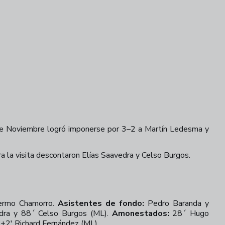
 de Noviembre logró imponerse por 3–2 a Martín Ledesma y
ra la visita descontaron Elías Saavedra y Celso Burgos.
ermo Chamorro.
Asistentes de fondo:
Pedro Baranda y
edra y 88´ Celso Burgos (ML).
Amonestados:
28´ Hugo
´+2' Richard Fernández (ML).