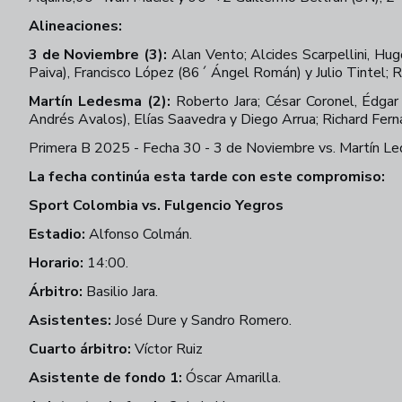
Alineaciones:
3 de Noviembre (3):
Alan Vento; Alcides Scarpellini, Hu
Paiva), Francisco López (86´ Ángel Román) y Julio Tintel; 
Martín Ledesma (2):
Roberto Jara; César Coronel, Édgar
Andrés Avalos), Elías Saavedra y Diego Arrua; Richard Fer
Primera B 2025 - Fecha 30 - 3 de Noviembre vs. Martín L
La fecha continúa esta tarde con este compromiso:
Sport Colombia vs. Fulgencio Yegros
Estadio:
Alfonso Colmán.
Horario:
14:00.
Árbitro:
Basilio Jara.
Asistentes:
José Dure y Sandro Romero.
Cuarto árbitro:
Víctor Ruiz
Asistente de fondo 1:
Óscar Amarilla.