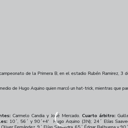
l campeonato de la Primera B, en el estadio Rubén Ramirez, 3
ermedio de Hugo Aquino quien marcó un hat-trick, mientras que pa
ntes:
Carmelo Candia y José Mercado.
Cuarto árbitro:
Guill
les:
10´, 56´ y 90´+4'
Hugo Aquino (3N); 24´ Elías Saav
 Oliver Fernández, 9´ Elías Saavedra, 65´ Édgar Balbuena y 90