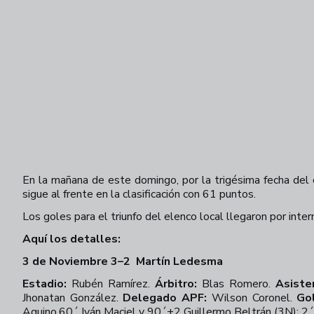
En la mañana de este domingo, por la trigésima fecha de
sigue al frente en la clasificación con 61 puntos.
Los goles para el triunfo del elenco local llegaron por int
Aquí los detalles:
3 de Noviembre 3–2
Martín Ledesma
Estadio:
Rubén Ramírez.
Árbitro:
Blas Romero.
Asiste
Jhonatan González.
Delegado APF:
Wilson Coronel.
Go
Aquino,60´ Iván Maciel y 90´+2 Guillermo Beltrán (3N); 2´