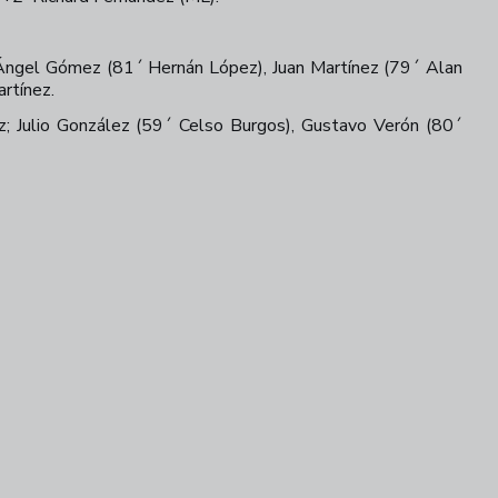
 Ángel Gómez (81´ Hernán López), Juan Martínez (79´ Alan
rtínez.
z; Julio González (59´ Celso Burgos), Gustavo Verón (80´
+
22