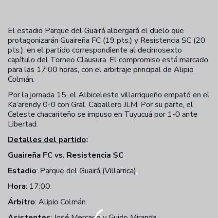
El estadio Parque del Guairá albergará el duelo que
protagonizarán Guaireña FC (19 pts.) y Resistencia SC (20
pts.), en el partido correspondiente al decimosexto
capítulo del Torneo Clausura. El compromiso está marcado
para las 17:00 horas, con el arbitraje principal de Alipio
Colmán.
Por la jornada 15, el Albiceleste villarriqueño empató en el
Ka’arendy 0-0 con Gral. Caballero JLM. Por su parte, el
Celeste chacariteño se impuso en Tuyucuá por 1-0 ante
Libertad.
Detalles del partido
:
Guaireña FC vs. Resistencia
SC
Estadio
: Parque del Guairá (Villarrica).
Hora
: 17:00.
Árbitro
: Alipio Colmán.
Asistentes
: José Mercado y Guido Miranda.