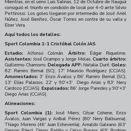
Mientras, en el ueno Luis Salinas, 12 de Octubre de Itauguá
consiguió el triunfo en condición de local por 4–0 ante Silvio
Pettirossi. Los goles llegaron por intermedio de José Ariel
Núñez, José Benítez, Óscar Torres en contra de su valla y
Eber Vera.
Aquí todos los detalles:
Sport Colombia 1-1 Cristóbal Colón JAS
Estadio:
Alfonso Colmán.
Árbitro:
Édgar Riquelme.
Asistentes:
José Ocampo y Jorge Molas.
Cuarto árbitro:
Guillermo Chamorro.
Delegada APF:
Natalia Duré.
Goles:
82' Ramiro Bernal (SC); 17' Mauricio Rodríguez (CCJAS).
Amonestados:
3' Enzo Ávalos y 86' Ramiro Bernal (SC);
13' Elías Palacios, 22' y 90'+3'
Diego Arias y 83' Nery
Cardozo (CCJAS).
Expulsados:
86' Jorge Paredes y 90'+3'
Diego Arias (CCJAS).
Alineaciones:
Sport Colombia (1):
José Miers; César Cohene, Enzo
Ávalos, Juan Vargas y Aníbal Pérez (80' Nery Balbuena);
Thiago Moreno (46' Juan Echeverría), Arnaldo Galeano (63'
Gerson Páez), Diego Patiño y Celso Burgos (69' Rodrigo