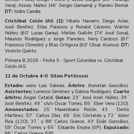
Vera); Alexis Núñez (46' Sergio Gamarra) y Ramiro Bernal.
DT:
Isidro Candia.
Cristóbal Colón JAS (1):
Hilario Navarro; Diego Arias,
José Benítez, Elías Palacios y Ronald Cáceres; Walter
Núñez (60' Lucas Garay), Matías Guillén (74' José Sosa),
Mauricio Rodríguez y Jorge Paredes; Nery Cardozo (87'
Francisco Olmedo) y Blas Ortigoza (60' César Alonso).
DT:
Vicente Quinto.
Primera B 2026 - Fecha 5 - Sport Colombia vs. Cristóbal
Colón JAS
+
28
12 de Octubre 4–0
Silvio Pettirossi
Estadio:
ueno Luis Salinas.
Árbitro
: Jhonatan González.
Asistentes:
Lorenzo Giménez y Dalma Rodríguez.
Cuarto
árbitro:
Ángel Cataldi.
Goles:
23´ José Ariel Núñez, 39´
José Benítez, 49´ c/s/v Óscar Torres, 85´ Eber Vera (12O).
Amonestados:
15’ Maximiliano Rolón, 43 Derlis
Martínez, 57´ Carlos Díaz, 68´ Eric Cristaldo y 72´ Júnior
Roa (12O); 37´ y 88' Carlos Grance, 43' Elián González,
59' Óscar Torres y 65´ Eduardo Encina (SP).
Expulsado:
88´ Carlos Grance (SP).