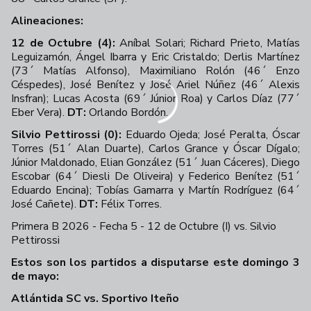
Alineaciones:
12 de Octubre (4):
Aníbal Solari; Richard Prieto, Matías
Leguizamón, Ángel Ibarra y Eric Cristaldo; Derlis Martínez
(73´ Matías Alfonso), Maximiliano Rolón (46´ Enzo
Céspedes), José Benítez y José Ariel Núñez (46´ Alexis
Insfran); Lucas Acosta (69´ Júnior Roa) y Carlos Díaz (77´
Eber Vera).
DT:
Orlando Bordón.
Silvio Pettirossi (0):
Eduardo Ojeda; José Peralta, Óscar
Torres (51´ Alan Duarte), Carlos Grance y Óscar Dígalo;
Júnior Maldonado, Elian González (51´ Juan Cáceres), Diego
Escobar (64´ Diesli De Oliveira) y Federico Benítez (51´
Eduardo Encina); Tobías Gamarra y Martín Rodríguez (64´
José Cañete).
DT:
Félix Torres.
Primera B 2026 - Fecha 5 - 12 de Octubre (I) vs. Silvio
Pettirossi
+
46
Estos son los partidos a disputarse este domingo 3
de mayo:
Atlántida SC vs. Sportivo Iteño