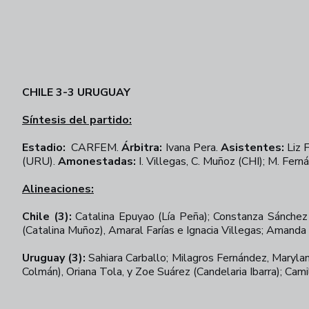
CHILE 3-3 URUGUAY
Síntesis del partido:
Estadio:
CARFEM.
Árbitra:
Ivana Pera.
Asistentes:
Liz 
(URU).
Amonestadas:
I. Villegas, C. Muñoz (CHI); M. Fer
Alineaciones:
Chile (3):
Catalina Epuyao (Lía Peña); Constanza Sánchez 
(Catalina Muñoz), Amaral Farías e Ignacia Villegas; Amanda
Uruguay (3):
Sahiara Carballo; Milagros Fernández, Marylan
Colmán), Oriana Tola, y Zoe Suárez (Candelaria Ibarra); Cami