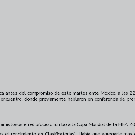
ctica antes del compromiso de este martes ante México, a las 
 encuentro, donde previamente hablaron en conferencia de pre
os amistosos en el proceso rumbo a la Copa Mundial de la FIFA 2
as el rendimiento en Clasificatorias). Había que agregarle má