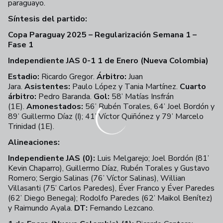
paraguayo.
Síntesis del partido:
Copa Paraguay 2025 – Regularización Semana 1 –
Fase 1
Independiente JAS 0-1 1 de Enero (Nueva Colombia)
Estadio:
Ricardo Gregor.
Árbitro:
Juan
Jara.
Asistentes:
Paulo López y Tania Martínez.
Cuarto
árbitro:
Pedro Baranda.
Gol:
58’ Matías Insfrán
(1E).
Amonestados:
56’ Rubén Torales, 64’ Joel Bordón y
89’ Guillermo Díaz (I); 41’ Víctor Quiñónez y 79’ Marcelo
Trinidad (1E).
Alineaciones:
Independiente JAS (0):
Luis Melgarejo; Joel Bordón (81’
Kevin Chaparro), Guillermo Díaz, Rubén Torales y Gustavo
Romero; Sergio Salinas (76’ Víctor Salinas), Willian
Villasanti (75’ Carlos Paredes), Éver Franco y Éver Paredes
(62’ Diego Benega); Rodolfo Paredes (62’ Maikol Benítez)
y Raimundo Ayala.
DT:
Fernando Lezcano.