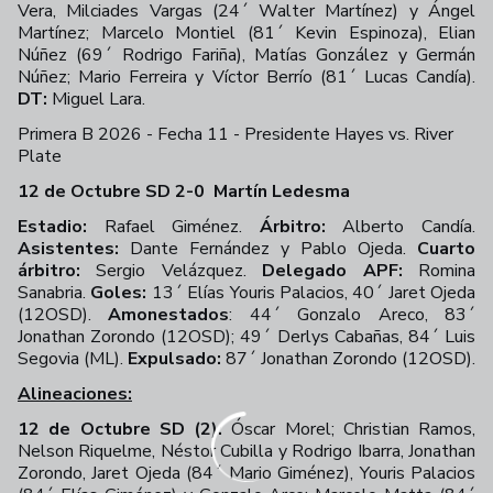
Vera, Milciades Vargas (24´ Walter Martínez) y Ángel
Martínez; Marcelo Montiel (81´ Kevin Espinoza), Elian
Núñez (69´ Rodrigo Fariña), Matías González y Germán
Núñez; Mario Ferreira y Víctor Berrío (81´ Lucas Candía).
DT:
Miguel Lara.
Primera B 2026 - Fecha 11 - Presidente Hayes vs. River
Plate
+
24
12 de Octubre SD 2-0
Martín Ledesma
Estadio:
Rafael Giménez.
Árbitro:
Alberto Candía.
Asistentes:
Dante Fernández y Pablo Ojeda.
Cuarto
árbitro:
Sergio Velázquez.
Delegado APF:
Romina
Sanabria.
Goles:
13´ Elías Youris Palacios, 40´ Jaret Ojeda
(12OSD).
Amonestados
: 44´ Gonzalo Areco, 83´
Jonathan Zorondo (12OSD); 49´ Derlys Cabañas, 84´ Luis
Segovia (ML).
Expulsado:
87´ Jonathan Zorondo (12OSD).
Alineaciones:
12 de Octubre SD (2):
Óscar Morel; Christian Ramos,
Nelson Riquelme, Néstor Cubilla y Rodrigo Ibarra, Jonathan
Zorondo, Jaret Ojeda (84´ Mario Giménez), Youris Palacios