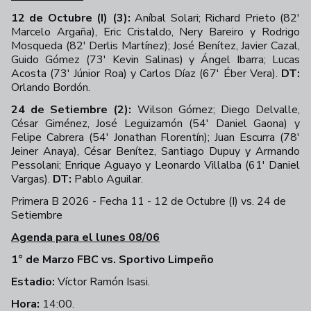
12 de Octubre (I) (3):
Aníbal Solari; Richard Prieto (82'
Marcelo Argaña), Eric Cristaldo, Nery Bareiro y Rodrigo
Mosqueda (82' Derlis Martínez); José Benítez, Javier Cazal,
Guido Gómez (73' Kevin Salinas) y Ángel Ibarra; Lucas
Acosta (73' Júnior Roa) y Carlos Díaz (67' Éber Vera).
DT:
Orlando Bordón.
24 de Setiembre (2):
Wilson Gómez; Diego Delvalle,
César Giménez, José Leguizamón (54' Daniel Gaona) y
Felipe Cabrera (54' Jonathan Florentín); Juan Escurra (78'
Jeiner Anaya), César Benítez, Santiago Dupuy y Armando
Pessolani; Enrique Aguayo y Leonardo Villalba (61' Daniel
Vargas).
DT:
Pablo Aguilar.
Primera B 2026 - Fecha 11 - 12 de Octubre (I) vs. 24 de
Setiembre
+
29
Agenda para el lunes 08/06
1° de Marzo FBC vs. Sportivo Limpeño
Estadio:
Víctor Ramón Isasi.
Hora:
14:00.