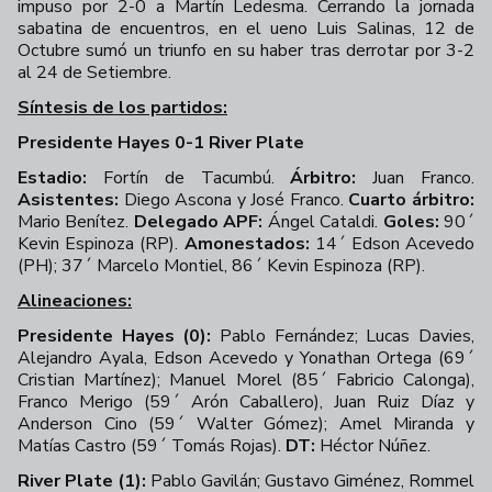
impuso por 2-0 a Martín Ledesma.
Cerrando la jornada
sabatina de encuentros, en el ueno Luis Salinas, 12 de
Octubre sumó un triunfo en su haber tras derrotar por 3-2
al 24 de Setiembre.
Síntesis de los partidos:
Presidente Hayes 0-1 River Plate
Estadio:
Fortín de Tacumbú.
Árbitro:
Juan Franco.
Asistentes:
Diego Ascona y José Franco.
Cuarto árbitro:
Mario Benítez.
Delegado APF:
Ángel Cataldi.
Goles:
90´
Kevin Espinoza (RP).
Amonestados:
14´ Edson Acevedo
(PH); 37´ Marcelo Montiel, 86´ Kevin Espinoza (RP).
Alineaciones:
Presidente Hayes (0):
Pablo Fernández; Lucas Davies,
Alejandro Ayala, Edson Acevedo y Yonathan Ortega (69´
Cristian Martínez); Manuel Morel (85´ Fabricio Calonga),
Franco Merigo (59´ Arón Caballero), Juan Ruiz Díaz y
Anderson Cino (59´ Walter Gómez); Amel Miranda y
Matías Castro (59´ Tomás Rojas).
DT:
Héctor Núñez.
River Plate (1):
Pablo Gavilán; Gustavo Giménez, Rommel