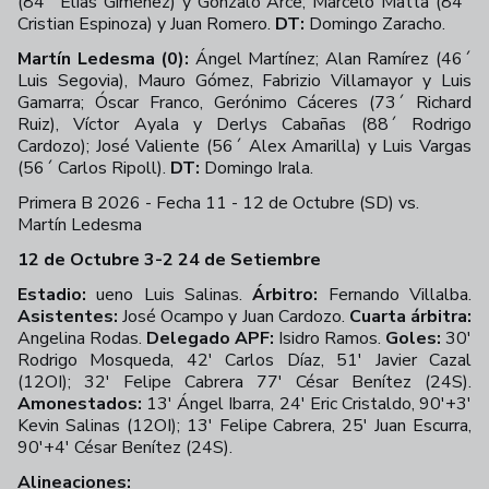
(84´ Elías Giménez) y Gonzalo Arce; Marcelo Matta (84´
Cristian Espinoza) y Juan Romero.
DT:
Domingo Zaracho.
Martín Ledesma (0):
Ángel Martínez; Alan Ramírez (46´
Luis Segovia), Mauro Gómez, Fabrizio Villamayor y Luis
Gamarra; Óscar Franco, Gerónimo Cáceres (73´ Richard
Ruiz), Víctor Ayala y Derlys Cabañas (88´ Rodrigo
Cardozo); José Valiente (56´ Alex Amarilla) y Luis Vargas
(56´ Carlos Ripoll).
DT:
Domingo Irala.
Primera B 2026 - Fecha 11 - 12 de Octubre (SD) vs.
Martín Ledesma
+
37
12 de Octubre 3-2 24 de Setiembre
Estadio:
ueno Luis Salinas.
Árbitro:
Fernando Villalba.
Asistentes:
José Ocampo y Juan Cardozo.
Cuarta árbitra:
Angelina Rodas.
Delegado APF:
Isidro Ramos.
Goles:
30'
Rodrigo Mosqueda, 42' Carlos Díaz, 51' Javier Cazal
(12OI); 32' Felipe Cabrera 77' César Benítez (24S).
Amonestados:
13' Ángel Ibarra, 24' Eric Cristaldo, 90'+3'
Kevin Salinas (12OI); 13' Felipe Cabrera, 25' Juan Escurra,
90'+4' César Benítez (24S).
Alineaciones: