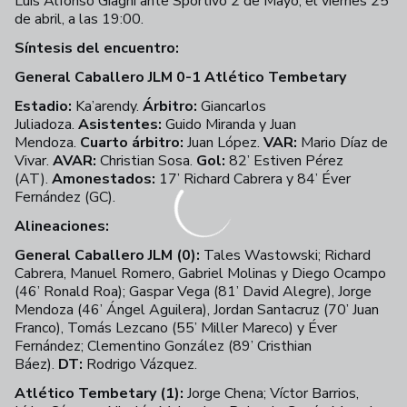
Luis Alfonso Giagni ante Sportivo 2 de Mayo, el viernes 25
de abril, a las 19:00.
Síntesis del encuentro:
General Caballero JLM 0-1 Atlético Tembetary
Estadio:
Ka’arendy.
Árbitro:
Giancarlos
Juliadoza.
Asistentes:
Guido Miranda y Juan
Mendoza.
Cuarto árbitro:
Juan López.
VAR:
Mario Díaz de
Vivar.
AVAR:
Christian Sosa.
Gol:
82’ Estiven Pérez
(AT).
Amonestados:
17’ Richard Cabrera y 84’ Éver
Fernández (GC).
Alineaciones:
General Caballero JLM (0):
Tales Wastowski; Richard
Cabrera, Manuel Romero, Gabriel Molinas y Diego Ocampo
(46’ Ronald Roa); Gaspar Vega (81’ David Alegre), Jorge
Mendoza (46’ Ángel Aguilera), Jordan Santacruz (70’ Juan
Franco), Tomás Lezcano (55’ Miller Mareco) y Éver
Fernández; Clementino González (89’ Cristhian
Báez).
DT:
Rodrigo Vázquez.
Atlético Tembetary (1):
Jorge Chena; Víctor Barrios,