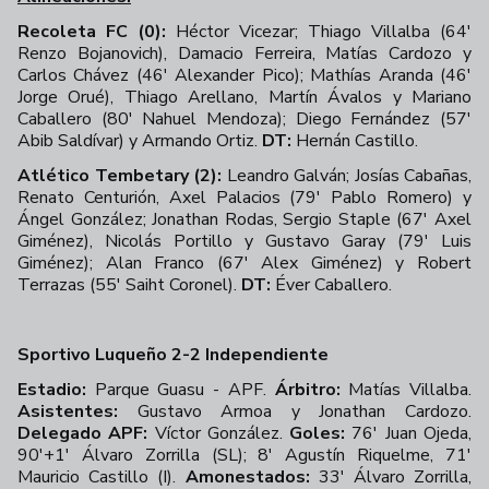
Recoleta FC (0):
Héctor Vicezar; Thiago Villalba (64'
Renzo Bojanovich), Damacio Ferreira, Matías Cardozo y
Carlos Chávez (46' Alexander Pico); Mathías Aranda (46'
Jorge Orué), Thiago Arellano, Martín Ávalos y Mariano
Caballero (80' Nahuel Mendoza); Diego Fernández (57'
Abib Saldívar) y Armando Ortiz.
DT:
Hernán Castillo.
Atlético Tembetary (2):
Leandro Galván; Josías Cabañas,
Renato Centurión, Axel Palacios (79' Pablo Romero) y
Ángel González; Jonathan Rodas, Sergio Staple (67' Axel
Giménez), Nicolás Portillo y Gustavo Garay (79' Luis
Giménez); Alan Franco (67' Alex Giménez) y Robert
Terrazas (55' Saiht Coronel).
DT:
Éver Caballero.
Sportivo Luqueño 2-2 Independiente
Estadio:
Parque Guasu - APF.
Árbitro:
Matías Villalba.
Asistentes:
Gustavo Armoa y Jonathan Cardozo.
Delegado APF:
Víctor González.
Goles:
76' Juan Ojeda,
90'+1' Álvaro Zorrilla (SL); 8' Agustín Riquelme, 71'
Mauricio Castillo (I).
Amonestados:
33' Álvaro Zorrilla,