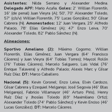
Asistentes:
Nilda Serrano y Alexander Medina.
Delegado APF:
Mario Acuña.
Goles:
2' Willian Florentín,
16' (de penal) Juan Vieyra (A); 50', 70' Alexander Toledo,
57' (c/s/v) Willian Florentín, 75' Lucas González, 90' César
Cabrera (N).
Amonestados:
12' Juan Vergara, 25' Alfredo
Palacio, 78' Elías Giménez (A); 47' Enzo Leiva, 70'
Alexander Toledo, 82' Pablo Sánchez (N).
Alineaciones:
Sportivo Ameliano (2):
Máximo Cogorno; Willian
Florentín, Elías Giménez, Juan Vergara (64' Francisco
Cáceres) y Juan Vieyra (64' Tobías Torres); Maycol Rolón
(76' Tobías Cáceres), Marcelo Salguero, Luis Vidal (76'
Enrique Talavera) y Alfredo Palacio; Alexis Marc y César
Ruíz Díaz.
DT:
Marco Caballero.
Nacional (5):
Kevin Coronel; Enzo Leiva, Elvin Cardozo,
César Cabrera y Ezequiel Melgarejo; José Segovia (46' Blas
Melgarejo), Fabricio Villamayor (46' Arturo Piris), Henry
Ruíz Díaz y Jhosías Toledo (69' Maximiliano Ortiz);
Alexander Toledo (74' Pablo Sánchez) y Kevin Enciso (46'
Lucas González).
DT:
Marcelo Cáceres.