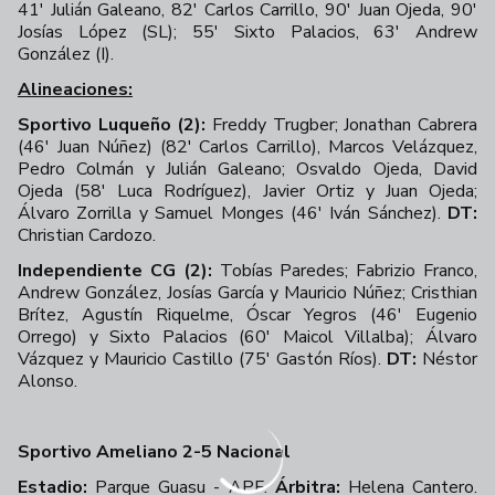
41' Julián Galeano, 82' Carlos Carrillo, 90' Juan Ojeda, 90'
Josías López (SL); 55' Sixto Palacios, 63' Andrew
González (I).
Alineaciones:
Sportivo Luqueño (2):
Freddy Trugber; Jonathan Cabrera
(46' Juan Núñez) (82' Carlos Carrillo), Marcos Velázquez,
Pedro Colmán y Julián Galeano; Osvaldo Ojeda, David
Ojeda (58' Luca Rodríguez), Javier Ortiz y Juan Ojeda;
Álvaro Zorrilla y Samuel Monges (46' Iván Sánchez).
DT:
Christian Cardozo.
Independiente CG (2):
Tobías Paredes; Fabrizio Franco,
Andrew González, Josías García y Mauricio Núñez; Cristhian
Brítez, Agustín Riquelme, Óscar Yegros (46' Eugenio
Orrego) y Sixto Palacios (60' Maicol Villalba); Álvaro
Vázquez y Mauricio Castillo (75' Gastón Ríos).
DT:
Néstor
Alonso.
Sportivo Ameliano 2-5 Nacional
Estadio:
Parque Guasu - APF.
Árbitra:
Helena Cantero.