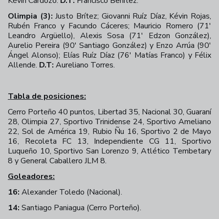
Kévin Cardozo.
D.T:
Francisco Benítez.
Olimpia (3):
Justo Brítez; Giovanni Ruíz Díaz, Kévin Rojas,
Rubén Franco y Facundo Cáceres; Mauricio Romero (71'
Leandro Argüello), Alexis Sosa (71' Edzon González),
Aurelio Pereira (90' Santiago González) y Enzo Arrúa (90'
Ángel Alonso); Elías Ruíz Díaz (76' Matías Franco) y Félix
Allende.
D.T:
Aureliano Torres.
Tabla de posiciones:
Cerro Porteño 40 puntos, Libertad 35, Nacional 30, Guaraní
28, Olimpia 27, Sportivo Trinidense 24, Sportivo Ameliano
22, Sol de América 19, Rubio Ñu 16, Sportivo 2 de Mayo
16, Recoleta FC 13, Independiente CG 11, Sportivo
Luqueño 10, Sportivo San Lorenzo 9, Atlético Tembetary
8 y General Caballero JLM 8.
Goleadores:
16:
Alexander Toledo (Nacional).
14:
Santiago Paniagua (Cerro Porteño).