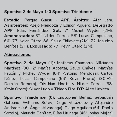
Sportivo 2 de Mayo 1-0 Sportivo Trinidense
Estadio:
Parque Guasu - APF.
Árbitro:
Alan Jara.
Asistentes:
Alejo Mendoza y Edison Agüero.
Delegado
APF:
Elías Fernández.
Gol:
7' Michel Wyder (2M).
Amonestados:
32' Nilder Torres, 58' Lucas Campuzano,
66', 77' Kevin Otero, 86' Saulo Chilavert (2M); 72' Mauricio
Benítez (ST).
Expulsado:
77' Kevin Otero (2M).
Alineaciones:
Sportivo 2 de Mayo (1):
Matheus Chamorro; Milcíades
Martínez (90'+2' Matías Acosta), Saulo Chávez, Mathías
Falcón y Michel Wyder (84' Antonio Mendoza); Carlos
Núñez, Lucas Campuzano (58' Kevin Prieto) (90'+2'
Damián Romero), Cristhian Hoots y Nilder Torres (58'
Kevin Otero); Silver Lugo y Thiago Flor.
DT:
Alex Urbieta.
Sportivo Trinidense (0):
Cristopher Bernal; Sebastián
Galeano, Williams Soley, Diego Velázquez y Alejandro
Andrade (46' Ángel Alvarenga); Tiago Aguilera (64' Pablo
Sotelo), Mauricio Benítez, Elías Urunaga (46' Josías Mujica)