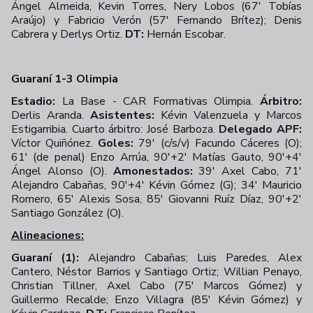
Ángel Almeida, Kevin Torres, Nery Lobos (67' Tobías
Araújo) y Fabricio Verón (57' Fernando Brítez); Denis
Cabrera y Derlys Ortiz.
DT:
Hernán Escobar.
Guaraní 1-3 Olimpia
Estadio:
La Base - CAR Formativas Olimpia.
Árbitro:
Derlis Aranda.
Asistentes:
Kévin Valenzuela y Marcos
Estigarribia. Cuarto árbitro: José Barboza.
Delegado APF:
Víctor Quiñónez.
Goles:
79' (c/s/v) Facundo Cáceres (O);
61' (de penal) Enzo Arrúa, 90'+2' Matías Gauto, 90'+4'
Ángel Alonso (O).
Amonestados:
39' Axel Cabo, 71'
Alejandro Cabañas, 90'+4' Kévin Gómez (G); 34' Mauricio
Romero, 65' Alexis Sosa, 85' Giovanni Ruíz Díaz, 90'+2'
Santiago González (O).
Alineaciones:
Guaraní (1):
Alejandro Cabañas; Luis Paredes, Alex
Cantero, Néstor Barrios y Santiago Ortiz; Willian Penayo,
Christian Tillner, Axel Cabo (75' Marcos Gómez) y
Guillermo Recalde; Enzo Villagra (85' Kévin Gómez) y