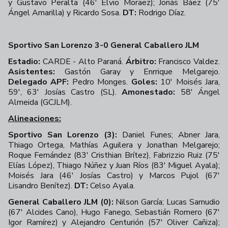
y Gustavo Peralta (46' Elvio Moraez); Jonás Báez (75'
Ángel Amarilla) y Ricardo Sosa.
DT:
Rodrigo Díaz.
Sportivo San Lorenzo 3-0 General Caballero JLM
Estadio:
CARDE - Alto Paraná.
Árbitro:
Francisco Valdez.
Asistentes:
Gastón Garay y Enrrique Melgarejo.
Delegado APF:
Pedro Monges.
Goles:
10' Moisés Jara,
59', 63' Josías Castro (SL).
Amonestado:
58' Ángel
Almeida (GCJLM).
Alineaciones:
Sportivo San Lorenzo (3):
Daniel Funes; Abner Jara,
Thiago Ortega, Mathías Aguilera y Jonathan Melgarejo;
Roque Fernández (83' Cristhian Brítez), Fabrizzio Ruiz (75'
Elías López), Thiago Núñez y Juan Ríos (83' Miguel Ayala);
Moisés Jara (46' Josías Castro) y Marcos Pujol (67'
Lisandro Benítez).
DT:
Celso Ayala.
General Caballero JLM (0):
Nilson García; Lucas Samudio
(67' Alcides Cano), Hugo Fanego, Sebastián Romero (67'
Igor Ramírez) y Alejandro Centurión (57' Oliver Cañiza);