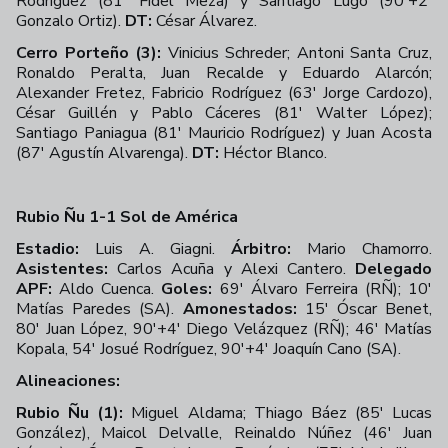
Rodríguez (81' Fidel Meza) y Santiago Lugo (90'+2'
Gonzalo Ortiz).
DT:
César Álvarez.
Cerro Porteño (3):
Vinicius Schreder; Antoni Santa Cruz,
Ronaldo Peralta, Juan Recalde y Eduardo Alarcón;
Alexander Fretez, Fabricio Rodríguez (63' Jorge Cardozo),
César Guillén y Pablo Cáceres (81' Walter López);
Santiago Paniagua (81' Mauricio Rodríguez) y Juan Acosta
(87' Agustín Alvarenga).
DT:
Héctor Blanco.
Rubio Ñu 1-1 Sol de América
Estadio:
Luis A. Giagni.
Árbitro:
Mario Chamorro.
Asistentes:
Carlos Acuña y Alexi Cantero.
Delegado
APF:
Aldo Cuenca.
Goles:
69' Álvaro Ferreira (RÑ); 10'
Matías Paredes (SA).
Amonestados:
15' Óscar Benet,
80' Juan López, 90'+4' Diego Velázquez (RÑ); 46' Matías
Kopala, 54' Josué Rodríguez, 90'+4' Joaquín Cano (SA).
Alineaciones:
Rubio Ñu (1):
Miguel Aldama; Thiago Báez (85' Lucas
González), Maicol Delvalle, Reinaldo Núñez (46' Juan