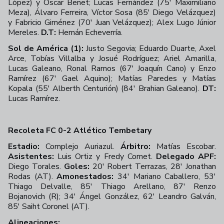
López) y Óscar Benet; Lucas Fernández (75' Maximiliano
Meza), Álvaro Ferreira, Víctor Sosa (85' Diego Velázquez)
y Fabricio Giménez (70' Juan Velázquez); Alex Lugo Júnior
Mereles.
D.T:
Hernán Echeverría.
Sol de América (1):
Justo Segovia; Eduardo Duarte, Axel
Arce, Tobías Villalba y Josué Rodríguez; Ariel Amarilla,
Lucas Galeano, Ronal Ramos (67' Joaquín Cano) y Enzo
Ramírez (67' Gael Aquino); Matías Paredes y Matías
Kopala (55' Alberth Centurión) (84' Brahian Galeano).
DT:
Lucas Ramírez.
Recoleta FC 0-2 Atlético Tembetary
Estadio:
Complejo Auriazul.
Árbitro:
Matías Escobar.
Asistentes:
Luis Ortiz y Fredy Cornet.
Delegado APF:
Diego Torales.
Goles:
20' Robert Terrazas, 28' Jonathan
Rodas (AT).
Amonestados:
34' Mariano Caballero, 53'
Thiago Delvalle, 85' Thiago Arellano, 87' Renzo
Bojanovich (R); 34' Ángel González, 62' Leandro Galván,
85' Saiht Coronel (AT).
Alineaciones: