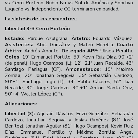
vs. Cerro Porteño, Rubio Ñu vs. Sol de América y Sportivo
Luqueño vs. Independiente CG terminaron en paridad.
La síntesis de los encuentros:
Libertad 3-3 Cerro Porteño
Estadio:
Parque Azulgrana.
Árbitro:
Eduardo Vázquez.
Asistentes:
Abel González y Mateo Herebia.
Cuarto
árbitro:
Andrés Aponte.
Delegado APF:
Ulises Peralta.
Goles:
19' Enmanuel Portillo, 59' Kevin Ruiz Díaz, 90'+2'
(de penal) Hugo Ocampos (L); 12', 21' Juan Recalde, 43'
Santiago Paniagua (CP).
Amonestados:
19' Máximo
Zorrilla, 20' Jonathan Segovia, 39' Sebastián Cardozo,
90'+1' Santiago Lugo (L); 34' Pablo Cáceres, 52' Juan
Recalde, 90' Jorge Cardozo, 90'+1' Antoni Santa Cruz,
90'+4' Walter López (CP).
Alineaciones:
Libertad (3):
Agustín Dávalos; Enzo González, Sebastián
Cardozo, Jonathan Segovia y Josías Giménez (81' José
Benítez); Jonathan Aguilar (81' Hugo Ocampos), Kevin Ruiz
Díaz, Emmanuel Portillo y Máximo Zorrilla; Ángel