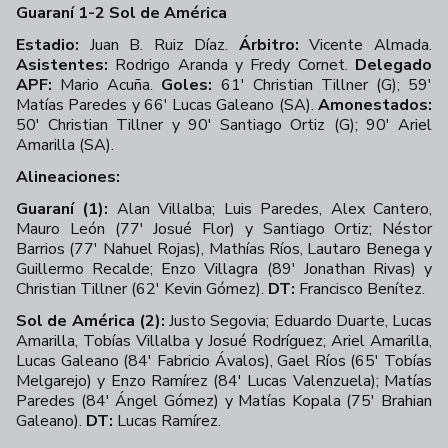
Guaraní 1-2 Sol de América
Estadio:
Juan B. Ruiz Díaz.
Árbitro:
Vicente Almada.
Asistentes:
Rodrigo Aranda y Fredy Cornet.
Delegado
APF:
Mario Acuña.
Goles:
61' Christian Tillner (G); 59'
Matías Paredes y 66' Lucas Galeano (SA).
Amonestados:
50' Christian Tillner y 90' Santiago Ortiz (G); 90' Ariel
Amarilla (SA).
Alineaciones:
Guaraní (1):
Alan Villalba; Luis Paredes, Alex Cantero,
Mauro León (77' Josué Flor) y Santiago Ortiz; Néstor
Barrios (77' Nahuel Rojas), Mathías Ríos, Lautaro Benega y
Guillermo Recalde; Enzo Villagra (89' Jonathan Rivas) y
Christian Tillner (62' Kevin Gómez).
DT:
Francisco Benítez.
Sol de América (2):
Justo Segovia; Eduardo Duarte, Lucas
Amarilla, Tobías Villalba y Josué Rodríguez; Ariel Amarilla,
Lucas Galeano (84' Fabricio Ávalos), Gael Ríos (65' Tobías
Melgarejo) y Enzo Ramírez (84' Lucas Valenzuela); Matías
Paredes (84' Ángel Gómez) y Matías Kopala (75' Brahian
Galeano).
DT:
Lucas Ramírez.