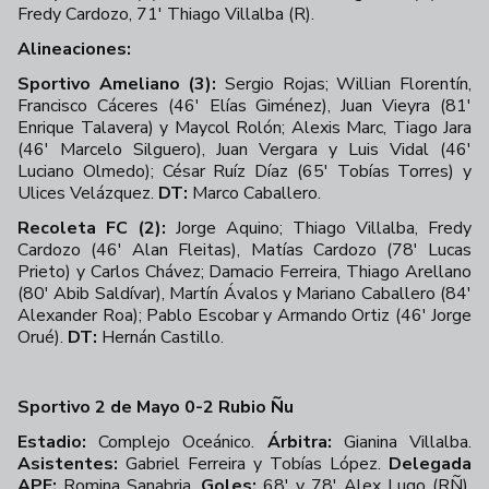
Fredy Cardozo, 71' Thiago Villalba (R).
Alineaciones:
Sportivo Ameliano (3):
Sergio Rojas; Willian Florentín,
Francisco Cáceres (46' Elías Giménez), Juan Vieyra (81'
Enrique Talavera) y Maycol Rolón; Alexis Marc, Tiago Jara
(46' Marcelo Silguero), Juan Vergara y Luis Vidal (46'
Luciano Olmedo); César Ruíz Díaz (65' Tobías Torres) y
Ulices Velázquez.
DT:
Marco Caballero.
Recoleta FC (2):
Jorge Aquino; Thiago Villalba, Fredy
Cardozo (46' Alan Fleitas), Matías Cardozo (78' Lucas
Prieto) y Carlos Chávez; Damacio Ferreira, Thiago Arellano
(80' Abib Saldívar), Martín Ávalos y Mariano Caballero (84'
Alexander Roa); Pablo Escobar y Armando Ortiz (46' Jorge
Orué).
DT:
Hernán Castillo.
Sportivo 2 de Mayo 0-2 Rubio Ñu
Estadio:
Complejo Oceánico.
Árbitra:
Gianina Villalba.
Asistentes:
Gabriel Ferreira y Tobías López.
Delegada
APF:
Romina Sanabria.
Goles:
68' y 78' Alex Lugo (RÑ).