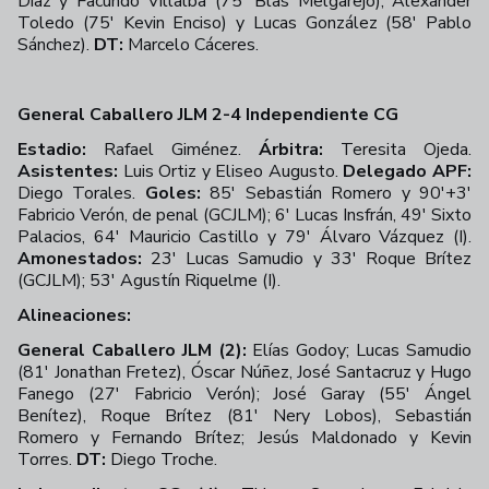
Díaz y Facundo Villalba (75' Blas Melgarejo); Alexander
Toledo (75' Kevin Enciso) y Lucas González (58' Pablo
Sánchez).
DT:
Marcelo Cáceres.
General Caballero JLM 2-4 Independiente CG
Estadio:
Rafael Giménez.
Árbitra:
Teresita Ojeda.
Asistentes:
Luis Ortiz y Eliseo Augusto.
Delegado APF:
Diego Torales.
Goles:
85' Sebastián Romero y 90'+3'
Fabricio Verón, de penal (GCJLM); 6' Lucas Insfrán, 49' Sixto
Palacios, 64' Mauricio Castillo y 79' Álvaro Vázquez (I).
Amonestados:
23' Lucas Samudio y 33' Roque Brítez
(GCJLM); 53' Agustín Riquelme (I).
Alineaciones:
General Caballero JLM (2):
Elías Godoy; Lucas Samudio
(81' Jonathan Fretez), Óscar Núñez, José Santacruz y Hugo
Fanego (27' Fabricio Verón); José Garay (55' Ángel
Benítez), Roque Brítez (81' Nery Lobos), Sebastián
Romero y Fernando Brítez; Jesús Maldonado y Kevin
Torres.
DT:
Diego Troche.