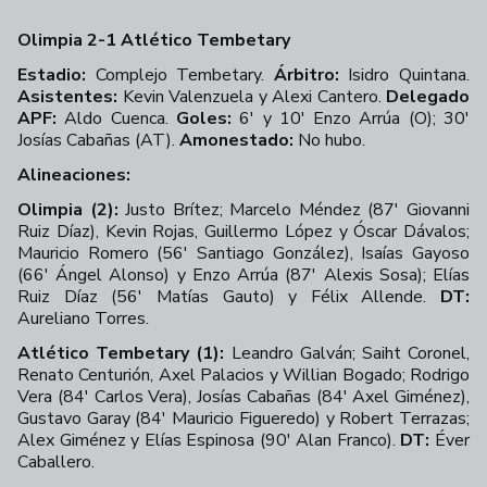
Olimpia 2-1 Atlético Tembetary
Estadio:
Complejo Tembetary.
Árbitro:
Isidro Quintana.
Asistentes:
Kevin Valenzuela y Alexi Cantero.
Delegado
APF:
Aldo Cuenca.
Goles:
6' y 10' Enzo Arrúa (O); 30'
Josías Cabañas (AT).
Amonestado:
No hubo.
Alineaciones:
Olimpia (2):
Justo Brítez; Marcelo Méndez (87' Giovanni
Ruiz Díaz), Kevin Rojas, Guillermo López y Óscar Dávalos;
Mauricio Romero (56' Santiago González), Isaías Gayoso
(66' Ángel Alonso) y Enzo Arrúa (87' Alexis Sosa); Elías
Ruiz Díaz (56' Matías Gauto) y Félix Allende.
DT:
Aureliano Torres.
Atlético Tembetary (1):
Leandro Galván; Saiht Coronel,
Renato Centurión, Axel Palacios y Willian Bogado; Rodrigo
Vera (84' Carlos Vera), Josías Cabañas (84' Axel Giménez),
Gustavo Garay (84' Mauricio Figueredo) y Robert Terrazas;
Alex Giménez y Elías Espinosa (90' Alan Franco).
DT:
Éver
Caballero.