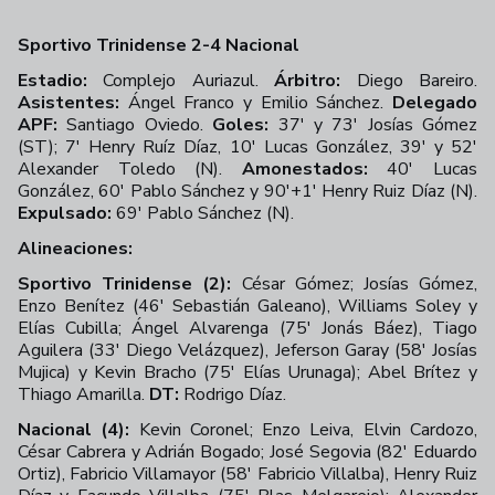
Sportivo Trinidense 2-4 Nacional
Estadio:
Complejo Auriazul.
Árbitro:
Diego Bareiro.
Asistentes:
Ángel Franco y Emilio Sánchez.
Delegado
APF:
Santiago Oviedo.
Goles:
37' y 73' Josías Gómez
(ST); 7' Henry Ruíz Díaz, 10' Lucas González, 39' y 52'
Alexander Toledo (N).
Amonestados:
40' Lucas
González, 60' Pablo Sánchez y 90'+1' Henry Ruiz Díaz (N).
Expulsado:
69' Pablo Sánchez (N).
Alineaciones:
Sportivo Trinidense (2):
César Gómez; Josías Gómez,
Enzo Benítez (46' Sebastián Galeano), Williams Soley y
Elías Cubilla; Ángel Alvarenga (75' Jonás Báez), Tiago
Aguilera (33' Diego Velázquez), Jeferson Garay (58' Josías
Mujica) y Kevin Bracho (75' Elías Urunaga); Abel Brítez y
Thiago Amarilla.
DT:
Rodrigo Díaz.
Nacional (4):
Kevin Coronel; Enzo Leiva, Elvin Cardozo,
César Cabrera y Adrián Bogado; José Segovia (82' Eduardo
Ortiz), Fabricio Villamayor (58' Fabricio Villalba), Henry Ruiz