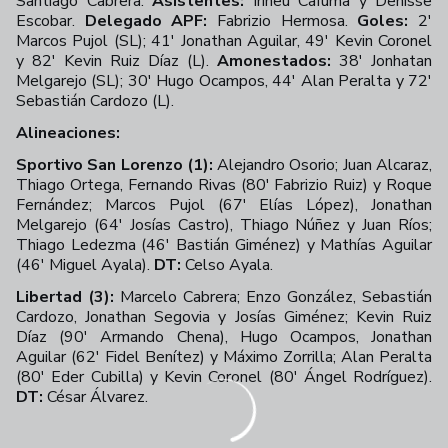
Santiago Cabrera.
Asistentes:
Irineu Cafuma y Denisse
Escobar.
Delegado APF:
Fabrizio Hermosa.
Goles:
2'
Marcos Pujol (SL); 41' Jonathan Aguilar, 49' Kevin Coronel
y 82' Kevin Ruiz Díaz (L).
Amonestados:
38' Jonhatan
Melgarejo (SL); 30' Hugo Ocampos, 44' Alan Peralta y 72'
Sebastián Cardozo (L).
Alineaciones:
Sportivo San Lorenzo (1):
Alejandro Osorio; Juan Alcaraz,
Thiago Ortega, Fernando Rivas (80' Fabrizio Ruiz) y Roque
Fernández; Marcos Pujol (67' Elías López), Jonathan
Melgarejo (64' Josías Castro), Thiago Núñez y Juan Ríos;
Thiago Ledezma (46' Bastián Giménez) y Mathías Aguilar
(46' Miguel Ayala).
DT:
Celso Ayala.
Libertad (3):
Marcelo Cabrera; Enzo González, Sebastián
Cardozo, Jonathan Segovia y Josías Giménez; Kevin Ruiz
Díaz (90' Armando Chena), Hugo Ocampos, Jonathan
Aguilar (62' Fidel Benítez) y Máximo Zorrilla; Alan Peralta
(80' Eder Cubilla) y Kevin Coronel (80' Ángel Rodríguez).
DT:
César Álvarez.