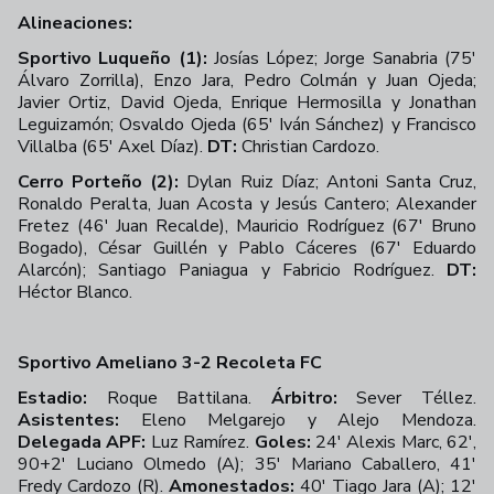
Alineaciones:
Sportivo Luqueño (1):
Josías López; Jorge Sanabria (75'
Álvaro Zorrilla), Enzo Jara, Pedro Colmán y Juan Ojeda;
Javier Ortiz, David Ojeda, Enrique Hermosilla y Jonathan
Leguizamón; Osvaldo Ojeda (65' Iván Sánchez) y Francisco
Villalba (65' Axel Díaz).
DT:
Christian Cardozo.
Cerro Porteño (2):
Dylan Ruiz Díaz; Antoni Santa Cruz,
Ronaldo Peralta, Juan Acosta y Jesús Cantero; Alexander
Fretez (46' Juan Recalde), Mauricio Rodríguez (67' Bruno
Bogado), César Guillén y Pablo Cáceres (67' Eduardo
Alarcón); Santiago Paniagua y Fabricio Rodríguez.
DT:
Héctor Blanco.
Sportivo Ameliano 3-2 Recoleta FC
Estadio:
Roque Battilana.
Árbitro:
Sever Téllez.
Asistentes:
Eleno Melgarejo y Alejo Mendoza.
Delegada APF:
Luz Ramírez.
Goles:
24' Alexis Marc, 62',
90+2' Luciano Olmedo (A); 35' Mariano Caballero, 41'
Fredy Cardozo (R).
Amonestados:
40' Tiago Jara (A); 12'