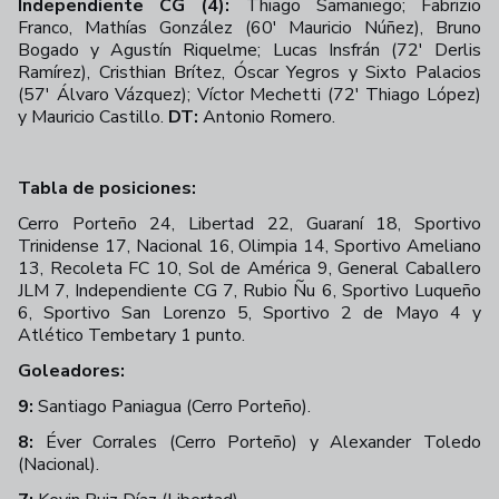
Independiente CG (4):
Thiago Samaniego; Fabrizio
Franco, Mathías González (60' Mauricio Núñez), Bruno
Bogado y Agustín Riquelme; Lucas Insfrán (72' Derlis
Ramírez), Cristhian Brítez, Óscar Yegros y Sixto Palacios
(57' Álvaro Vázquez); Víctor Mechetti (72' Thiago López)
y Mauricio Castillo.
DT:
Antonio Romero.
Tabla de posiciones:
Cerro Porteño 24, Libertad 22, Guaraní 18, Sportivo
Trinidense 17, Nacional 16, Olimpia 14, Sportivo Ameliano
13, Recoleta FC 10, Sol de América 9, General Caballero
JLM 7, Independiente CG 7, Rubio Ñu 6, Sportivo Luqueño
6, Sportivo San Lorenzo 5, Sportivo 2 de Mayo 4 y
Atlético Tembetary 1 punto.
Goleadores:
9:
Santiago Paniagua (Cerro Porteño).
8:
Éver Corrales (Cerro Porteño) y
Alexander Toledo
(Nacional).