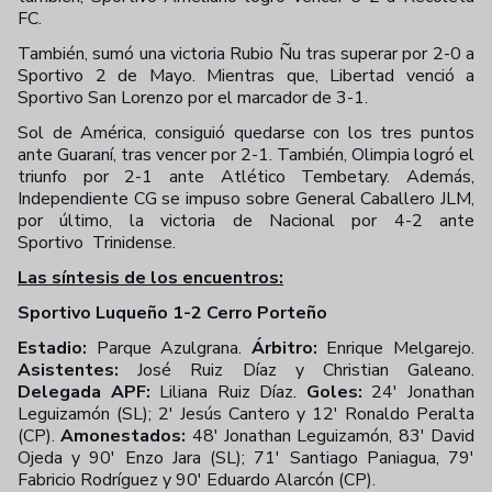
FC.
También, sumó una victoria Rubio Ñu tras superar por 2-0 a
Sportivo 2 de Mayo. Mientras que, Libertad venció a
Sportivo San Lorenzo por el marcador de 3-1.
Sol de América, consiguió quedarse con los tres puntos
ante Guaraní, tras vencer por 2-1. También, Olimpia logró el
triunfo por 2-1 ante Atlético Tembetary. Además,
Independiente CG se impuso sobre General Caballero JLM,
por último, la victoria de Nacional por 4-2 ante
Sportivo
Trinidense.
Las síntesis de los encuentros:
Sportivo Luqueño 1-2 Cerro Porteño
Estadio:
Parque Azulgrana.
Árbitro:
Enrique Melgarejo.
Asistentes:
José Ruiz Díaz y Christian Galeano.
Delegada APF:
Liliana Ruiz Díaz.
Goles:
24' Jonathan
Leguizamón (SL); 2' Jesús Cantero y 12' Ronaldo Peralta
(CP).
Amonestados:
48' Jonathan Leguizamón, 83' David
Ojeda y 90' Enzo Jara (SL); 71' Santiago Paniagua, 79'
Fabricio Rodríguez y 90' Eduardo Alarcón (CP).