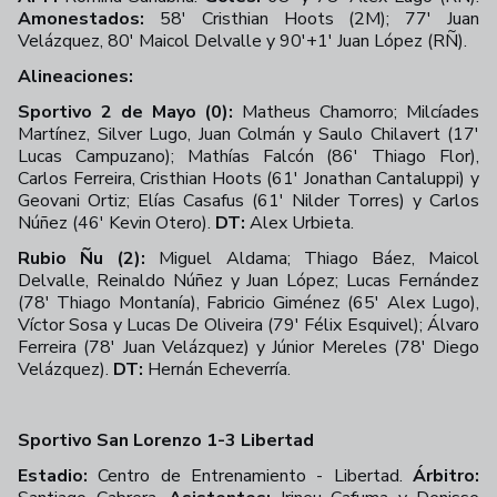
Amonestados:
58' Cristhian Hoots (2M); 77' Juan
Velázquez, 80' Maicol Delvalle y 90'+1' Juan López (RÑ).
Alineaciones:
Sportivo 2 de Mayo (0):
Matheus Chamorro; Milcíades
Martínez, Silver Lugo, Juan Colmán y Saulo Chilavert (17'
Lucas Campuzano); Mathías Falcón (86' Thiago Flor),
Carlos Ferreira, Cristhian Hoots (61' Jonathan Cantaluppi) y
Geovani Ortiz; Elías Casafus (61' Nilder Torres) y Carlos
Núñez (46' Kevin Otero).
DT:
Alex Urbieta.
Rubio Ñu (2):
Miguel Aldama; Thiago Báez, Maicol
Delvalle, Reinaldo Núñez y Juan López; Lucas Fernández
(78' Thiago Montanía), Fabricio Giménez (65' Alex Lugo),
Víctor Sosa y Lucas De Oliveira (79' Félix Esquivel); Álvaro
Ferreira (78' Juan Velázquez) y Júnior Mereles (78' Diego
Velázquez).
DT:
Hernán Echeverría.
Sportivo San Lorenzo 1-3 Libertad
Estadio:
Centro de Entrenamiento - Libertad.
Árbitro: