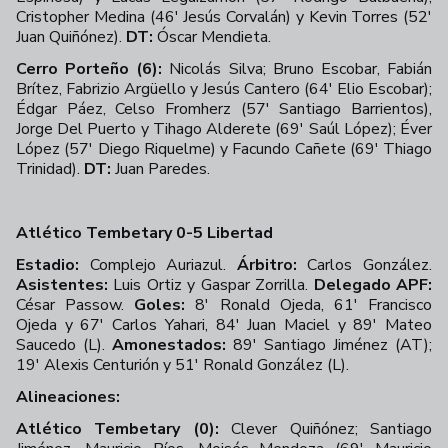
Cristopher Medina (46' Jesús Corvalán) y Kevin Torres (52'
Juan Quiñónez).
DT:
Óscar Mendieta.
Cerro Porteño (6):
Nicolás Silva; Bruno Escobar, Fabián
Brítez, Fabrizio Argüello y Jesús Cantero (64' Elio Escobar);
Édgar Páez, Celso Fromherz (57' Santiago Barrientos),
Jorge Del Puerto y Tihago Alderete (69' Saúl López); Éver
López (57' Diego Riquelme) y Facundo Cañete (69' Thiago
Trinidad).
DT:
Juan Paredes.
Atlético Tembetary 0-5 Libertad
Estadio:
Complejo Auriazul.
Árbitro:
Carlos González.
Asistentes:
Luis Ortiz y Gaspar Zorrilla.
Delegado APF:
César Passow.
Goles:
8' Ronald Ojeda, 61' Francisco
Ojeda y 67' Carlos Yahari, 84' Juan Maciel y 89' Mateo
Saucedo (L).
Amonestados:
89' Santiago Jiménez (AT);
19' Alexis Centurión y 51' Ronald González (L).
Alineaciones:
Atlético Tembetary (0):
Clever Quiñónez; Santiago