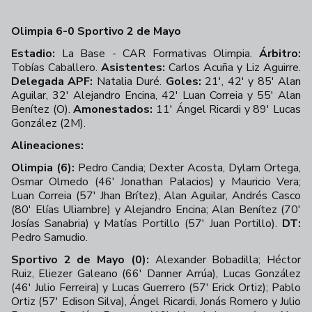
Olimpia 6-0 Sportivo 2 de Mayo
Estadio:
La Base - CAR Formativas Olimpia.
Árbitro:
Tobías Caballero.
Asistentes:
Carlos Acuña y Liz Aguirre.
Delegada APF:
Natalia Duré.
Goles:
21', 42' y 85' Alan
Aguilar, 32' Alejandro Encina, 42' Luan Correia y 55' Alan
Benítez (O).
Amonestados:
11' Ángel Ricardi y 89' Lucas
González (2M).
Alineaciones:
Olimpia (6):
Pedro Candia; Dexter Acosta, Dylam Ortega,
Osmar Olmedo (46' Jonathan Palacios) y Mauricio Vera;
Luan Correia (57' Jhan Brítez), Alan Aguilar, Andrés Casco
(80' Elías Uliambre) y Alejandro Encina; Alan Benítez (70'
Josías Sanabria) y Matías Portillo (57' Juan Portillo).
DT:
Pedro Samudio.
Sportivo 2 de Mayo (0):
Alexander Bobadilla; Héctor
Ruiz, Eliezer Galeano (66' Danner Arrúa), Lucas González
(46' Julio Ferreira) y Lucas Guerrero (57' Erick Ortiz); Pablo
Ortiz (57' Edison Silva), Ángel Ricardi, Jonás Romero y Julio