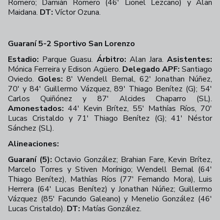
Romero; Damián Romero (46' Lionel Lezcano) y Alan
Maidana.
DT:
Víctor Ozuna.
Guaraní 5-2 Sportivo San Lorenzo
Estadio:
Parque Guasu.
Árbitro:
Alan Jara.
Asistentes:
Mónica Ferreira y Edison Agüero.
Delegado APF:
Santiago
Oviedo.
Goles:
8' Wendell Bernal, 62' Jonathan Núñez,
70' y 84' Guillermo Vázquez, 89' Thiago Benítez (G); 54'
Carlos Quiñónez y 87' Alcides Chaparro (SL).
Amonestados:
44' Kevin Brítez, 55' Mathías Ríos, 70'
Lucas Cristaldo y 71' Thiago Benítez (G); 41' Néstor
Sánchez (SL).
Alineaciones:
Guaraní (5):
Octavio González; Brahian Fare, Kevin Brítez,
Marcelo Torres y Stiven Morínigo; Wendell Bernal (64'
Thiago Benítez), Mathías Ríos (77' Fernando Mora), Luis
Herrera (64' Lucas Benítez) y Jonathan Núñez; Guillermo
Vázquez (85' Facundo Galeano) y Menelio González (46'
Lucas Cristaldo).
DT:
Matías González.