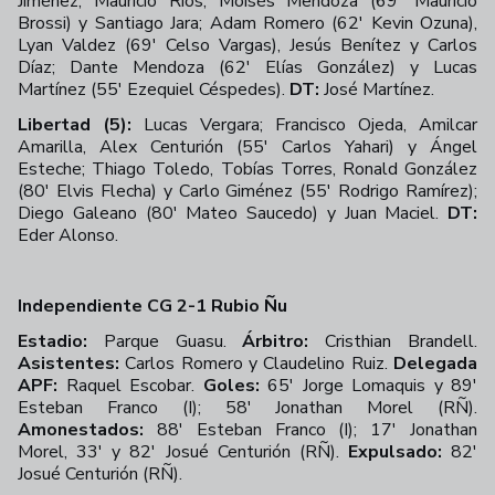
Jiménez, Mauricio Ríos, Moisés Mendoza (69' Mauricio
Brossi) y Santiago Jara; Adam Romero (62' Kevin Ozuna),
Lyan Valdez (69' Celso Vargas), Jesús Benítez y Carlos
Díaz; Dante Mendoza (62' Elías González) y Lucas
Martínez (55' Ezequiel Céspedes).
DT:
José Martínez.
Libertad (5):
Lucas Vergara; Francisco Ojeda, Amilcar
Amarilla, Alex Centurión (55' Carlos Yahari) y Ángel
Esteche; Thiago Toledo, Tobías Torres, Ronald González
(80' Elvis Flecha) y Carlo Giménez (55' Rodrigo Ramírez);
Diego Galeano (80' Mateo Saucedo) y Juan Maciel.
DT:
Eder Alonso.
Independiente CG 2-1 Rubio Ñu
Estadio:
Parque Guasu.
Árbitro:
Cristhian Brandell.
Asistentes:
Carlos Romero y Claudelino Ruiz.
Delegada
APF:
Raquel Escobar.
Goles:
65' Jorge Lomaquis y 89'
Esteban Franco (I); 58' Jonathan Morel (RÑ).
Amonestados:
88' Esteban Franco (I); 17' Jonathan
Morel, 33' y 82' Josué Centurión (RÑ).
Expulsado:
82'
Josué Centurión (RÑ).