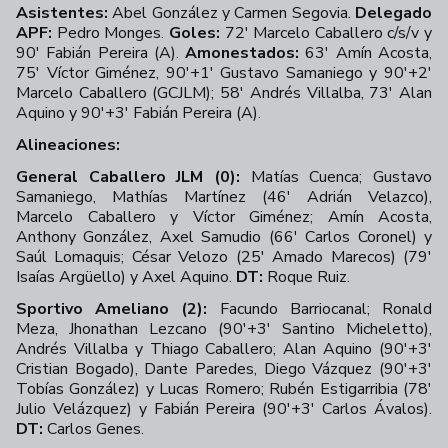
Asistentes:
Abel González y Carmen Segovia.
Delegado
APF:
Pedro Monges.
Goles:
72' Marcelo Caballero c/s/v y
90' Fabián Pereira (A).
Amonestados:
63' Amín Acosta,
75' Víctor Giménez, 90'+1' Gustavo Samaniego y 90'+2'
Marcelo Caballero (GCJLM); 58' Andrés Villalba, 73' Alan
Aquino y 90'+3' Fabián Pereira (A).
Alineaciones:
General Caballero JLM (0):
Matías Cuenca; Gustavo
Samaniego, Mathías Martínez (46' Adrián Velazco),
Marcelo Caballero y Víctor Giménez; Amín Acosta,
Anthony González, Axel Samudio (66' Carlos Coronel) y
Saúl Lomaquis; César Velozo (25' Amado Marecos) (79'
Isaías Argüello) y Axel Aquino.
DT:
Roque Ruiz.
Sportivo Ameliano (2):
Facundo Barriocanal; Ronald
Meza, Jhonathan Lezcano (90'+3' Santino Micheletto),
Andrés Villalba y Thiago Caballero; Alan Aquino (90'+3'
Cristian Bogado), Dante Paredes, Diego Vázquez (90'+3'
Tobías González) y Lucas Romero; Rubén Estigarribia (78'
Julio Velázquez) y Fabián Pereira (90'+3' Carlos Ávalos).
DT:
Carlos Genes.