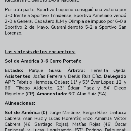
Recoleta FC derrotó 2-0 a Nacional.
Por otra parte, Sportivo Luqueño consiguió una victoria por
3-0 frente a Sportivo Trinidense, Sportivo Ameliano venció
2-0 a General Caballero JLM y Olimpia se impuso por 6-0 a
Sportivo 2 de Mayo. Guaraní derrotó 5-2 a Sportivo San
Lorenzo.
Las síntesis de los encuentros:
Sol de América 0-6 Cerro Porteño
Estadio:
Parque Guasu.
Árbitra:
Teresita Ojeda.
Asistentes:
Josías Ferreira y Derlis Ruiz Díaz.
Delegado
APF:
Fabrizio Hermosa.
Goles:
11' y 53' Éver López, 12' y
66' Tihago Alderete, 23' Édgar Páez y 84' Diego
Riquelme (CP).
Amonestado:
60' Alan Ruiz (SA).
Alineaciones:
Sol de América (0):
Jorge Martínez; Sergio Báez, Janlucca
Cabrera, Alan Ruiz y Lucas Florentín; Enzo Amarilla, Víctor
Cabrera (46' Santiago Rojas), Matías Rojas (46' Óscar
Espinosa) y Lucas Leguizamón (57' Rodrigo Balbuena);