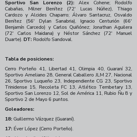
Sportivo San Lorenzo (2):
Alex Cohene; Rodolfo
Cabañas, Milner Benítez (72' Lucas Núñez), Thiago
Cardozo y Alcides Chaparro; Álvaro Santacruz, Osvaldo
Benítez (56' Dylan Sanabria), Ignacio Centurión (66'
Benjamín Carcedo) y Carlos Quiñónez; Jonathan Aguilera
(72' Carlos Maidana) y Néstor Sánchez (72' Manuel
Duarte).
DT:
Rodolfo Sandoval.
Tabla de posiciones:
Cerro Porteño 41, Libertad 41, Olimpia 40, Guaraní 32,
Sportivo Ameliano 28, General Caballero JLM 27, Nacional
26, Sportivo Luqueño 23, Independiente CG 23, Sportivo
Trinidense 15, Recoleta FC 13, Atlético Tembetary 13,
Sportivo San Lorenzo 12, Sol de América 11, Rubio Ñu 8 y
Sportivo 2 de Mayo 6 puntos.
Goleadores:
18:
Guillermo Vázquez (Guaraní).
17:
Éver López (Cerro Porteño).