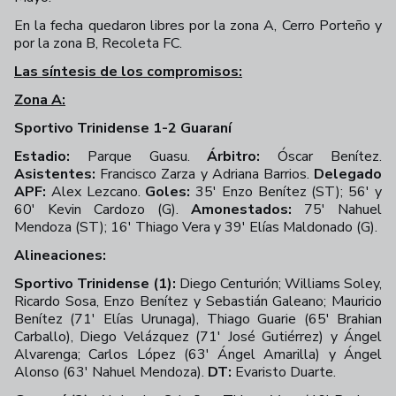
En la fecha quedaron libres por la zona A, Cerro Porteño y
por la zona B, Recoleta FC.
Las síntesis de los compromisos:
Zona A:
Sportivo Trinidense 1-2 Guaraní
Estadio:
Parque Guasu.
Árbitro:
Óscar Benítez.
Asistentes:
Francisco Zarza y Adriana Barrios.
Delegado
APF:
Alex Lezcano.
Goles:
35' Enzo Benítez (ST); 56' y
60' Kevin Cardozo (G).
Amonestados:
75' Nahuel
Mendoza (ST); 16' Thiago Vera y 39' Elías Maldonado (G).
Alineaciones:
Sportivo Trinidense (1):
Diego Centurión; Williams Soley,
Ricardo Sosa, Enzo Benítez y Sebastián Galeano; Mauricio
Benítez (71' Elías Urunaga), Thiago Guarie (65' Brahian
Carballo), Diego Velázquez (71' José Gutiérrez) y Ángel
Alvarenga; Carlos López (63' Ángel Amarilla) y Ángel
Alonso (63' Nahuel Mendoza).
DT:
Evaristo Duarte.