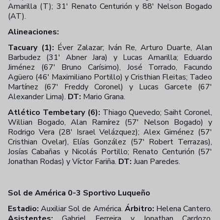
Amarilla (T); 31' Renato Centurión y 88' Nelson Bogado
(AT).
Alineaciones:
Tacuary (1):
Éver Zalazar; Iván Re, Arturo Duarte, Alan
Barbudez (31' Abner Jara) y Lucas Amarilla; Eduardo
Jiménez (67' Bruno Carísimo), José Torrado, Facundo
Agüero (46' Maximiliano Portillo) y Cristhian Fleitas; Tadeo
Martínez (67' Freddy Coronel) y Lucas Garcete (67'
Alexander Lima).
DT:
Mario Grana.
Atlético Tembetary (6):
Thiago Quevedo; Saiht Coronel,
Willian Bogado, Alan Ramírez (57' Nelson Bogado) y
Rodrigo Vera (28' Israel Velázquez); Alex Giménez (57'
Cristhian Ovelar), Elías González (57' Robert Terrazas),
Josías Cabañas y Nicolás Portillo; Renato Centurión (57'
Jonathan Rodas) y Víctor Fariña.
DT:
Juan Paredes.
Sol de América 0-3 Sportivo Luqueño
Estadio:
Auxiliar Sol de América.
Árbitro:
Helena Cantero.
Asistentes:
Gabriel Ferreira y Jonathan Cardozo.