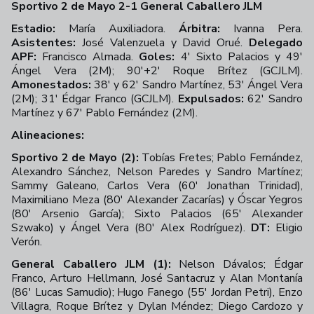
Sportivo 2 de Mayo 2-1 General Caballero JLM
Estadio:
María Auxiliadora.
Árbitra:
Ivanna Pera.
Asistentes:
José Valenzuela y David Orué.
Delegado
APF:
Francisco Almada.
Goles:
4' Sixto Palacios y 49'
Ángel Vera (2M); 90'+2' Roque Brítez (GCJLM).
Amonestados:
38' y 62' Sandro Martínez, 53' Ángel Vera
(2M); 31' Édgar Franco (GCJLM).
Expulsados:
62' Sandro
Martínez y 67' Pablo Fernández (2M).
Alineaciones:
Sportivo 2 de Mayo (2):
Tobías Fretes; Pablo Fernández,
Alexandro Sánchez, Nelson Paredes y Sandro Martínez;
Sammy Galeano, Carlos Vera (60' Jonathan Trinidad),
Maximiliano Meza (80' Alexander Zacarías) y Óscar Yegros
(80' Arsenio García); Sixto Palacios (65' Alexander
Szwako) y Ángel Vera (80' Alex Rodríguez).
DT:
Eligio
Verón.
General Caballero JLM (1):
Nelson Dávalos; Édgar
Franco, Arturo Hellmann, José Santacruz y Alan Montanía
(86' Lucas Samudio); Hugo Fanego (55' Jordan Petri), Enzo
Villagra, Roque Brítez y Dylan Méndez; Diego Cardozo y