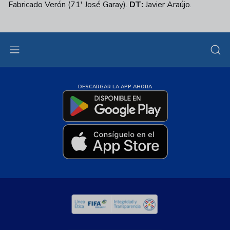
Fabricado Verón (71' José Garay).
DT:
Javier Araújo.
DESCARGAR LA APP AHORA