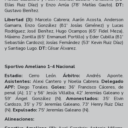
Elías Ruiz Díaz) y Enzo Arrúa (78' Matías Gauto).
DT:
Gustavo Benítez.
Libertad (3):
Marcelo Cabrera; Aarón Acosta, Anderson
Gamarra, Enzo González (81' Josías Giménez) y Lucas
Rodríguez; José Benítez, Hugo Ocampos (65' Fidel Meza),
Máximo Zorrilla (65' Enmanuel Portillo) y Eder Cubilla (81'
Sebastián Cardozo); Josías Fernández (53' Kevin Ruiz Díaz)
y Santiago Lugo.
DT:
César Álvarez.
Sportivo Ameliano 1-4 Nacional
Estadio:
Cerro León.
Árbitro:
Andrés Aponte.
Asistentes:
Alexi Cantero y Noelia Cabrera.
Delegado
APF:
Diego Torales.
Goles:
36' Francisco Cáceres, de
penal (A); 11' y 56' Jesús Villalba, 42' Jeremías Galeano y
59' Ángel González (N).
Amonestados:
35' Elvin
Cardozo, 35' y 75' Jeremías Galeano, 73' Henry Ruiz Díaz
(N).
Expulsado:
75' Jeremías Galeano (N).
Alineaciones: