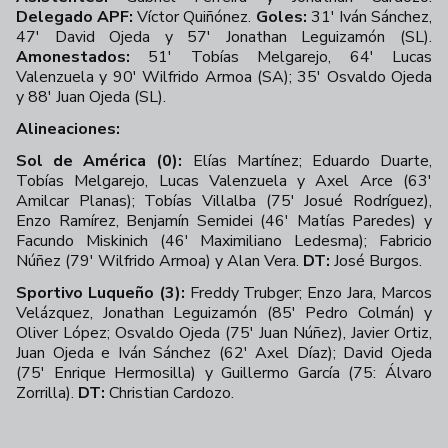
Delegado APF:
Víctor Quiñónez.
Goles:
31' Iván Sánchez,
47' David Ojeda y 57' Jonathan Leguizamón (SL).
Amonestados:
51' Tobías Melgarejo, 64' Lucas
Valenzuela y 90' Wilfrido Armoa (SA); 35' Osvaldo Ojeda
y 88' Juan Ojeda (SL).
Alineaciones:
Sol de América (0):
Elías Martínez; Eduardo Duarte,
Tobías Melgarejo, Lucas Valenzuela y Axel Arce (63'
Amilcar Planas); Tobías Villalba (75' Josué Rodríguez),
Enzo Ramírez, Benjamín Semidei (46' Matías Paredes) y
Facundo Miskinich (46' Maximiliano Ledesma); Fabricio
Núñez (79' Wilfrido Armoa) y Alan Vera.
DT:
José Burgos.
Sportivo Luqueño (3):
Freddy Trubger; Enzo Jara, Marcos
Velázquez, Jonathan Leguizamón (85' Pedro Colmán) y
Oliver López; Osvaldo Ojeda (75' Juan Núñez), Javier Ortiz,
Juan Ojeda e Iván Sánchez (62' Axel Díaz); David Ojeda
(75' Enrique Hermosilla) y Guillermo García (75: Álvaro
Zorrilla).
DT:
Christian Cardozo.