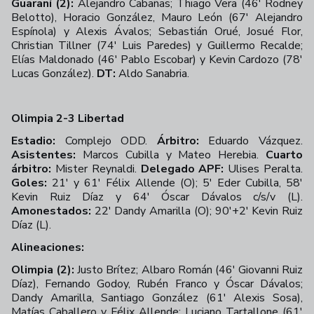
Guaraní (2):
Alejandro Cabañas; Thiago Vera (46' Rodney
Belotto), Horacio González, Mauro León (67' Alejandro
Espínola) y Alexis Ávalos; Sebastián Orué, Josué Flor,
Christian Tillner (74' Luis Paredes) y Guillermo Recalde;
Elías Maldonado (46' Pablo Escobar) y Kevin Cardozo (78'
Lucas González).
DT:
Aldo Sanabria.
Olimpia 2-3 Libertad
Estadio:
Complejo ODD.
Árbitro:
Eduardo Vázquez.
Asistentes:
Marcos Cubilla y Mateo Herebia.
Cuarto
árbitro:
Mister Reynaldi.
Delegado APF:
Ulises Peralta.
Goles:
21' y 61' Félix Allende (O); 5' Eder Cubilla, 58'
Kevin Ruiz Díaz y 64' Óscar Dávalos c/s/v (L).
Amonestados:
22' Dandy Amarilla (O); 90'+2' Kevin Ruiz
Díaz (L).
Alineaciones:
Olimpia (2):
Justo Brítez; Albaro Román (46' Giovanni Ruiz
Díaz), Fernando Godoy, Rubén Franco y Óscar Dávalos;
Dandy Amarilla, Santiago González (61' Alexis Sosa),
Matías Caballero y Félix Allende; Luciano Tartallone (61'