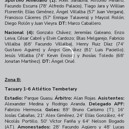
Sportivo Ameliano (1):
Axel Sanabria; Antonio Miñarro,
Facundo Escurra (78' Alfredo Palacio), Tiago Jara y Willian
Florentín; Elías Giménez, Ángel Villalba (57' Juan Vergara),
Francisco Cáceres (57' Enrique Talavera) y Maycol Rolón;
Diego Rolón y Juan Vieyra.
DT:
Marco Caballero.
Nacional (4):
Gonzalo Chávez; Jeremías Galeano, Enzo
Leiva, César Cabré y Elvin Cardozo; Blas Melgarejo, Fabricio
Villalba (68' Facundo Villalba), Henry Ruiz Díaz (74'
Gustavo Aguirre) y Ángel González (81' Luis Paciello);
Jesús Villalba (74' Kevin Enciso) y Jhosías Toledo (68'
Jonatan Martínez).
DT:
Ángel Orué.
Zona B:
Tacuary 1-6 Atlético Tembetary
Estadio:
Parque Guasu.
Árbitro:
Alan Rojas.
Asistentes:
Alexander Medina y Rodrigo Aranda.
Delegado APF:
Fabrizio Hermosa.
Goles:
89' Bruno Carísimo (T); 16'
Josías Cabañas, 21' Alex Giménez, 24' Elías González, 44'
Nicolás Portillo, 50' Víctor Fariña y 64' Nelson Bogado
(AT).
Amonestados:
28' Facundo Agüero y 48' Lucas