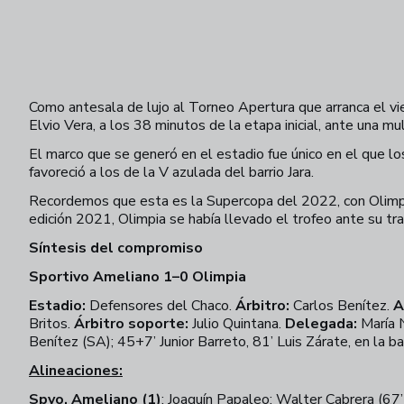
Como antesala de lujo al Torneo Apertura que arranca el vi
Elvio Vera, a los 38 minutos de la etapa inicial, ante una m
El marco que se generó en el estadio fue único en el que l
favoreció a los de la V azulada del barrio Jara.
Recordemos que esta es la Supercopa del 2022, con Olimp
edición 2021, Olimpia se había llevado el trofeo ante su tra
Síntesis del compromiso
Sportivo Ameliano 1–0 Olimpia
Estadio:
Defensores del Chaco.
Árbitro:
Carlos Benítez.
A
Britos.
Árbitro soporte:
Julio Quintana.
Delegada:
María N
Benítez (SA); 45+7’ Junior Barreto, 81’ Luis Zárate, en la b
Alineaciones:
Spvo. Ameliano (1)
: Joaquín Papaleo; Walter Cabrera (67’