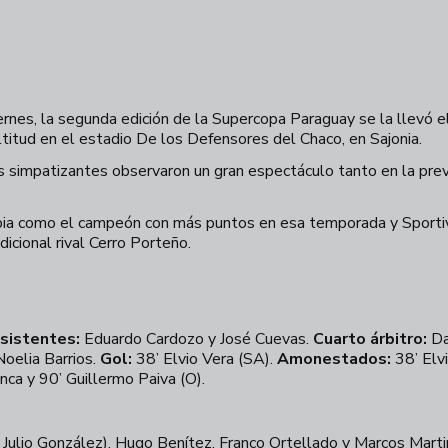
ernes, la segunda edición de la Supercopa Paraguay se la llevó 
ultitud en el estadio De los Defensores del Chaco, en Sajonia.
os simpatizantes observaron un gran espectáculo tanto en la pre
ia como el campeón con más puntos en esa temporada y Sporti
dicional rival Cerro Porteño.
sistentes:
Eduardo Cardozo y José Cuevas.
Cuarto árbitro:
Da
oelia Barrios.
Gol:
38’ Elvio Vera (SA).
Amonestados:
38’ Elvi
anca y 90’ Guillermo Paiva (O).
 Julio González), Hugo Benítez, Franco Ortellado y Marcos Martin