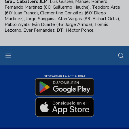
Gral. Caballero JLM:
Luis Guillén, Manuel Romero,
Fernando Martínez (60’ Guillermo Hauche), Teodoro Arce
(60’ Juan Franco), Clementino González (60’ Diego
Martínez), Jorge Sanguina, Alan Vargas (89’ Richart Ortiz),
Pablo Ayala, Iván Duarte (46’ Jorge Armoa), Tomás
Lezcano, Ever Fernández.
DT:
Héctor Ponce.
DESCARGAR LA APP AHORA