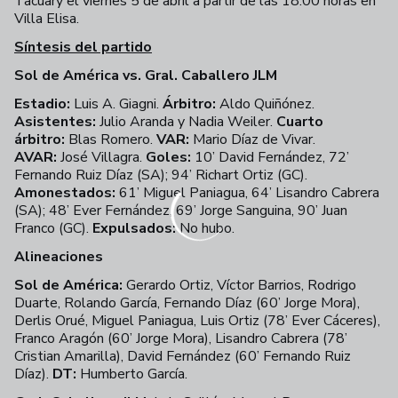
Tacuary el viernes 5 de abril a partir de las 18:00 horas en
Villa Elisa.
Síntesis del partido
Sol de América vs. Gral. Caballero JLM
Estadio:
Luis A. Giagni.
Árbitro:
Aldo Quiñónez.
Asistentes:
Julio Aranda y Nadia Weiler.
Cuarto
árbitro:
Blas Romero.
VAR:
Mario Díaz de Vivar.
AVAR:
José Villagra.
Goles:
10’ David Fernández, 72’
Fernando Ruiz Díaz (SA); 94’ Richart Ortiz (GC).
Amonestados:
61’ Miguel Paniagua, 64’ Lisandro Cabrera
(SA); 48’ Ever Fernández, 69’ Jorge Sanguina, 90’ Juan
Franco (GC).
Expulsados:
No hubo.
Alineaciones
Sol de América:
Gerardo Ortiz, Víctor Barrios, Rodrigo
Duarte, Rolando García, Fernando Díaz (60’ Jorge Mora),
Derlis Orué, Miguel Paniagua, Luis Ortiz (78’ Ever Cáceres),
Franco Aragón (60’ Jorge Mora), Lisandro Cabrera (78’
Cristian Amarilla), David Fernández (60’ Fernando Ruiz
Díaz).
DT:
Humberto García.