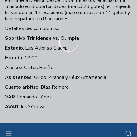
en Primera División desde 1994. En estos, el auriazul ha
triunfado en 3 oportunidades (marcó 23 goles), el franjeado
ha vencido en 12 ocasiones (marcó un total de 44 goles) y
han empatado en 8 ocasiones.
Detalles del compromiso
Sportivo Trinidense vs. Olimpia
Estadio
: Luis Alfonso Giagni.
Horario
: 18:00.
Árbitro
: Carlos Benítez.
Asistentes
: Guido Miranda y Félix Arzamendia.
Cuarto árbitro
: Blas Romero.
VAR
: Fernando López.
AVAR
: José Cuevas.