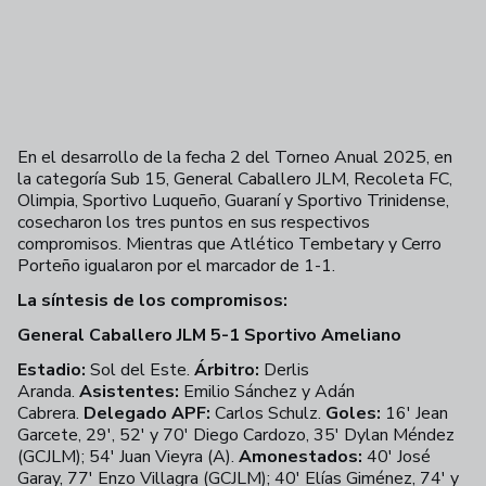
En el desarrollo de la fecha 2 del Torneo Anual 2025, en
la categoría Sub 15, General Caballero JLM, Recoleta FC,
Olimpia, Sportivo Luqueño, Guaraní y Sportivo Trinidense,
cosecharon los tres puntos en sus respectivos
compromisos. Mientras que Atlético Tembetary y Cerro
Porteño igualaron por el marcador de 1-1.
La síntesis de los compromisos:
General Caballero JLM 5-1 Sportivo Ameliano
Estadio:
Sol del Este.
Árbitro:
Derlis
Aranda.
Asistentes:
Emilio Sánchez y Adán
Cabrera.
Delegado APF:
Carlos Schulz.
Goles:
16' Jean
Garcete, 29', 52' y 70' Diego Cardozo, 35' Dylan Méndez
(GCJLM); 54' Juan Vieyra (A).
Amonestados:
40' José
Garay, 77' Enzo Villagra (GCJLM); 40' Elías Giménez, 74' y