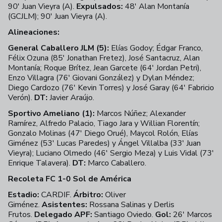
90' Juan Vieyra (A).
Expulsados:
48' Alan Montanía
(GCJLM); 90' Juan Vieyra (A).
Alineaciones:
General Caballero JLM (5):
Elías Godoy; Édgar Franco,
Félix Ozuna (85' Jonathan Fretez), José Santacruz, Alan
Montanía; Roque Brítez, Jean Garcete (64' Jordan Petri),
Enzo Villagra (76' Giovani González) y Dylan Méndez;
Diego Cardozo (76' Kevin Torres) y José Garay (64' Fabricio
Verón).
DT:
Javier Araújo.
Sportivo Ameliano (1):
Marcos Núñez; Alexander
Ramírez, Alfredo Palacio, Tiago Jara y Willian Florentín;
Gonzalo Molinas (47' Diego Orué), Maycol Rolón, Elías
Giménez (53' Lucas Paredes) y Ángel Villalba (33' Juan
Vieyra); Luciano Olmedo (46' Sergio Meza) y Luis Vidal (73'
Enrique Talavera).
DT:
Marco Caballero.
Recoleta FC 1-0 Sol de América
Estadio:
CARDIF.
Árbitro:
Oliver
Giménez.
Asistentes:
Rossana Salinas y Derlis
Frutos.
Delegado APF:
Santiago Oviedo.
Gol:
26' Marcos