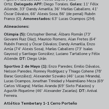
Ortiz.
Delegado APF:
Diego Torales.
Goles:
11' Félix
Allende, 33' Dandy Amarilla, 36' Matías Caballero, 41'
Óscar Dávalos, 66' Alexis Sosa, 86' (de penal) Rubén
Franco (O).
Amonestados:
63' Lucas Ocampos (2M).
Alineaciones:
Olimpia (5):
Cristopher Bernal; Álbaro Román (73'
Giovanni Ruiz Díaz), Mauricio Romero, Alan Fretes (64'
Rubén Franco) y Óscar Dávalos; Dandy Amarilla, Enzo
Arrúa (74' Alexis Sosa), Marías Caballero (73' Isaías
Gayoso) y Santiago González; Luciano Tartallone y Félix
Allende.
DT:
Diego Urán.
Sportivo 2 de Mayo (1):
Enzo Paredes; Emilio Dávalos,
Nelson Paredes, Ronney Rodríguez y Thiago Cohene (78'
Barac González); Alexander Szwako (46' Lucas Miranda),
Lucas Ocampos, Jonathan Trinidad y Maximiliano Meza (69'
Carlos Villagra); Matías Aranda (69' Sixto Palacios) y
Agustín Riquelme (46' Alexander Zacarías).
DT:
Aníval
Ferreira.
Atlético Tembetary 1-1 Cerro Porteño