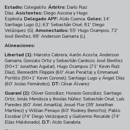
Estadio:
Colegialito.
Árbitro:
Darío Ruiz
Díaz.
Asistentes:
Diego Ascona y Hugo
Espínola.
Delegado APF:
Aldo Cuenca.
Goles:
14'
Santiago Lugo (L); 63' Sebastián Orué, 81' Diego
Velázquez (G).
Amonestados:
55' Hugo Ocampos, 72'
José Benítez, 88' Anderson Gamarra (L).
Alineaciones:
Libertad (1):
Marcelo Cabrera; Aarón Acosta, Anderson
Gamarra, Gonzalo Ortiz y Sebastián Cardozo; José Benítez
(90+1' Jonathan Aguilar), Hugo Ocampos (71' Kevin Ruíz
Díaz), Bennedith Filippini (60' Alan Peralta) y Emmanuel
Portillo (90+1' Kevin Coronel); Santiago Lugo y Ángel Díaz
(60' Josías Fernández).
DT:
César Álvarez.
Guaraní (2):
Oliver González; Horacio González, Santiago
Ortiz, Jonás Mendoza y Jhosías Núñez; Sebastián Orué, Luís
Paredes (60' Ariel Amarilla), Josué Flor (38' Jonathan
Martínez) y Willian Penayo (60' Rodney Benotto); Pablo
Escobar (74' Diego Velázquez) y Guillermo Recalde (74'
Elías Maldonado).
D.T:
Aldo Sanabria.