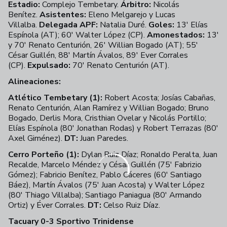
Estadio:
Complejo Tembetary.
Árbitro:
Nicolás
Benítez.
Asistentes:
Eleno Melgarejo y Lucas
Villalba.
Delegada APF:
Natalia Duré.
Goles:
13' Elías
Espínola (AT); 60' Walter López (CP).
Amonestados:
13'
y 70' Renato Centurión, 26' Willian Bogado (AT); 55'
César Guillén, 88' Martín Ávalos, 89' Ever Corrales
(CP).
Expulsado:
70' Renato Centurión (AT).
Alineaciones:
Atlético Tembetary (1):
Robert Acosta; Josías Cabañas,
Renato Centurión, Alan Ramírez y Willian Bogado; Bruno
Bogado, Derlis Mora, Cristhian Ovelar y Nicolás Portillo;
Elías Espínola (80' Jonathan Rodas) y Robert Terrazas (80'
Axel Giménez).
DT:
Juan Paredes.
Cerro Porteño (1):
Dylan Ruiz Díaz; Ronaldo Peralta, Juan
Recalde, Marcelo Méndez y César Guillén (75' Fabrizio
Gómez); Fabricio Benítez, Pablo Cáceres (60' Santiago
Báez), Martín Ávalos (75' Juan Acosta) y Walter López
(80' Thiago Villalba); Santiago Paniagua (80' Armando
Ortiz) y Éver Corrales.
DT:
Celso Ruiz Díaz.
Tacuary 0-3 Sportivo Trinidense