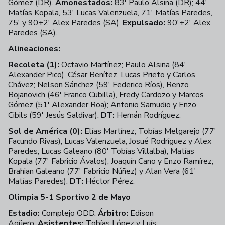
Gómez (DR).
Amonestados:
83' Paulo Alsina (DR); 44'
Matías Kopala, 53' Lucas Valenzuela, 71' Matías Paredes,
75' y 90+2' Alex Paredes (SA).
Expulsado:
90'+2' Alex
Paredes (SA).
Alineaciones:
Recoleta (1):
Octavio Martínez; Paulo Alsina (84'
Alexander Pico), César Benítez, Lucas Prieto y Carlos
Chávez; Nelson Sánchez (59' Federico Ríos), Renzo
Bojanovich (46' Franco Cubilla), Fredy Cardozo y Marcos
Gómez (51' Alexander Roa); Antonio Samudio y Enzo
Cibils (59' Jesús Saldivar).
DT:
Hernán Rodríguez.
Sol de América (0):
Elías Martínez; Tobías Melgarejo (77'
Facundo Rivas), Lucas Valenzuela, Josué Rodríguez y Alex
Paredes; Lucas Galeano (80' Tobías Villalba), Matías
Kopala (77' Fabricio Ávalos), Joaquín Cano y Enzo Ramírez;
Brahian Galeano (77' Fabricio Núñez) y Alan Vera (61'
Matías Paredes).
DT:
Héctor Pérez.
Olimpia 5-1 Sportivo 2 de Mayo
Estadio:
Complejo ODD.
Árbitro:
Edison
Agüero.
Asistentes:
Tobías López y Luís