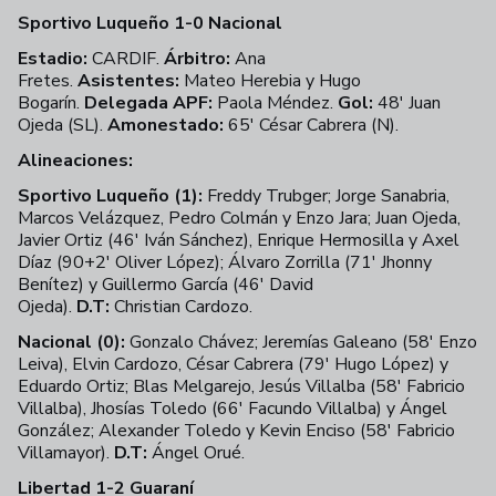
Sportivo Luqueño 1-0 Nacional
Estadio:
CARDIF.
Árbitro:
Ana
Fretes.
Asistentes:
Mateo Herebia y Hugo
Bogarín.
Delegada APF:
Paola Méndez.
Gol:
48' Juan
Ojeda (SL).
Amonestado:
65' César Cabrera (N).
Alineaciones:
Sportivo Luqueño (1):
Freddy Trubger; Jorge Sanabria,
Marcos Velázquez, Pedro Colmán y Enzo Jara; Juan Ojeda,
Javier Ortiz (46' Iván Sánchez), Enrique Hermosilla y Axel
Díaz (90+2' Oliver López); Álvaro Zorrilla (71' Jhonny
Benítez) y Guillermo García (46' David
Ojeda).
D.T:
Christian Cardozo.
Nacional (0):
Gonzalo Chávez; Jeremías Galeano (58' Enzo
Leiva), Elvin Cardozo, César Cabrera (79' Hugo López) y
Eduardo Ortiz; Blas Melgarejo, Jesús Villalba (58' Fabricio
Villalba), Jhosías Toledo (66' Facundo Villalba) y Ángel
González; Alexander Toledo y Kevin Enciso (58' Fabricio
Villamayor).
D.T:
Ángel Orué.
Libertad 1-2 Guaraní