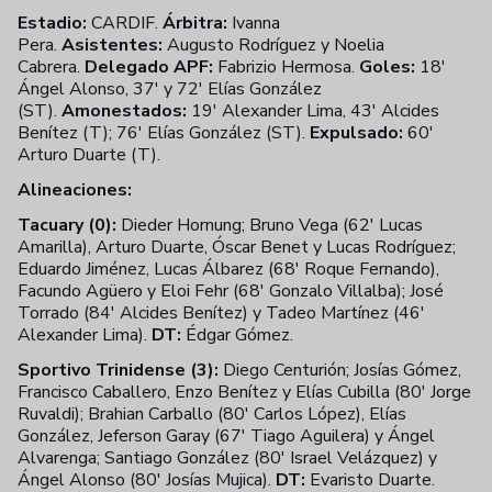
Estadio:
CARDIF.
Árbitra:
Ivanna
Pera.
Asistentes:
Augusto Rodríguez y Noelia
Cabrera.
Delegado APF:
Fabrizio Hermosa.
Goles:
18'
Ángel Alonso, 37' y 72' Elías González
(ST).
Amonestados:
19' Alexander Lima, 43' Alcides
Benítez (T); 76' Elías González (ST).
Expulsado:
60'
Arturo Duarte (T).
Alineaciones:
Tacuary (0):
Dieder Hornung; Bruno Vega (62' Lucas
Amarilla), Arturo Duarte, Óscar Benet y Lucas Rodríguez;
Eduardo Jiménez, Lucas Álbarez (68' Roque Fernando),
Facundo Agüero y Eloi Fehr (68' Gonzalo Villalba); José
Torrado (84' Alcides Benítez) y Tadeo Martínez (46'
Alexander Lima).
DT:
Édgar Gómez.
Sportivo Trinidense (3):
Diego Centurión; Josías Gómez,
Francisco Caballero, Enzo Benítez y Elías Cubilla (80' Jorge
Ruvaldi); Brahian Carballo (80' Carlos López), Elías
González, Jeferson Garay (67' Tiago Aguilera) y Ángel
Alvarenga; Santiago González (80' Israel Velázquez) y
Ángel Alonso (80' Josías Mujica).
DT:
Evaristo Duarte.