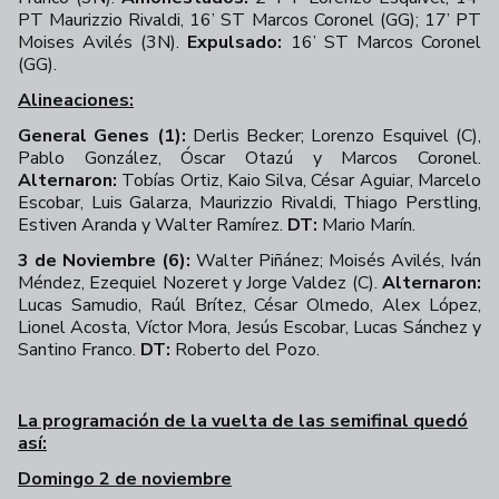
PT Maurizzio Rivaldi, 16’ ST Marcos Coronel (GG); 17’ PT
Moises Avilés (3N).
Expulsado:
16’ ST Marcos Coronel
(GG).
Alineaciones:
General Genes (1):
Derlis Becker; Lorenzo Esquivel (C),
Pablo González, Óscar Otazú y Marcos Coronel.
Alternaron:
Tobías Ortiz, Kaio Silva, César Aguiar, Marcelo
Escobar, Luis Galarza, Maurizzio Rivaldi, Thiago Perstling,
Estiven Aranda y Walter Ramírez.
DT:
Mario Marín.
3 de Noviembre (6):
Walter Piñánez; Moisés Avilés, Iván
Méndez, Ezequiel Nozeret y Jorge Valdez (C).
Alternaron:
Lucas Samudio, Raúl Brítez, César Olmedo, Alex López,
Lionel Acosta, Víctor Mora, Jesús Escobar, Lucas Sánchez y
Santino Franco.
DT:
Roberto del Pozo.
La programación de la vuelta de las semifinal quedó
así:
Domingo 2 de noviembre