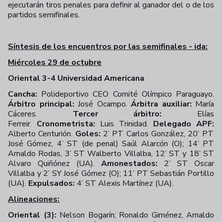
ejecutarán tiros penales para definir al ganador del o de los
partidos semifinales.
Síntesis de los encuentros por las semifinales - ida:
Miércoles 29 de octubre
Oriental 3-4 Universidad Americana
Cancha:
Polideportivo CEO Comité Olímpico Paraguayo.
Árbitro principal:
José Ocampo.
Árbitra auxiliar:
María
Cáceres.
Tercer árbitro:
Elías
Ferreir.
Cronometrista:
Luis Trinidad.
Delegado APF:
Alberto Centurión.
Goles:
2’ PT Carlos González, 20’ PT
José Gómez, 4’ ST (de penal) Saúl Alarcón (O); 14’ PT
Arnaldo Rodas, 3’ ST Walberto Villalba, 12’ ST y 18’ ST
Alvaro Quiñónez (UA).
Amonestados:
2’ ST Oscar
Villalba y 2’ SY José Gómez (O); 11’ PT Sebastián Portillo
(UA).
Expulsados:
4’ ST Alexis Martínez (UA).
Alineaciones:
Oriental (3):
Nelson Bogarín; Ronaldo Giménez, Arnaldo