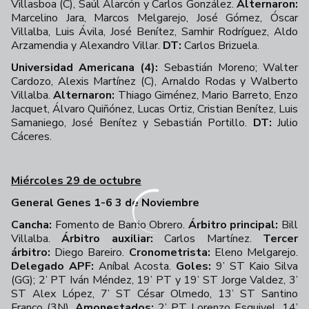
Villasboa (C), Saúl Alarcón y Carlos González.
Alternaron:
Marcelino Jara, Marcos Melgarejo, José Gómez, Óscar
Villalba, Luis Ávila, José Benítez, Samhir Rodríguez, Aldo
Arzamendia y Alexandro Villar.
DT:
Carlos Brizuela.
Universidad Americana (4):
Sebastián Moreno; Walter
Cardozo, Alexis Martínez (C), Arnaldo Rodas y Walberto
Villalba.
Alternaron:
Thiago Giménez, Mario Barreto,
Enzo
Jacquet, Álvaro Quiñónez, Lucas Ortiz, Cristian Benítez, Luis
Samaniego, José Benítez y
Sebastián Portillo.
DT:
Julio
Cáceres.
Miércoles 29 de octubre
General Genes 1-6 3 de Noviembre
Cancha:
Fomento de Barrio Obrero.
Árbitro principal:
Bill
Villalba.
Árbitro auxiliar:
Carlos Martínez.
Tercer
árbitro:
Diego Bareiro.
Cronometrista:
Eleno Melgarejo.
Delegado APF:
Aníbal Acosta.
Goles:
9’ ST Kaio Silva
(GG); 2’ PT Iván Méndez, 19’ PT y 19’ ST Jorge Valdez, 3’
ST Alex López, 7’ ST César Olmedo, 13’ ST Santino
Franco (3N).
Amonestados:
2’ PT Lorenzo Esquivel, 14’