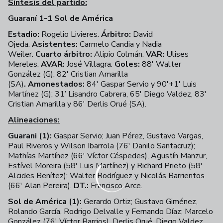
Síntesis del partido:
Guaraní 1-1 Sol de América
Estadio:
Rogelio Livieres.
Árbitro:
David
Ojeda.
Asistentes:
Carmelo Candia y Nadia
Weiler.
Cuarto árbitro:
Alipio Colmán.
VAR:
Ulises
Mereles.
AVAR:
José Villagra.
Goles:
88' Walter
González (G); 82' Cristian Amarilla
(SA)
. Amonestados:
84' Gaspar Servio y 90'+1' Luis
Martínez (G);
31’ Lisandro Cabrera, 65' Diego Valdez, 83'
Cristian Amarilla y 86' Derlis Orué (SA).
Alineaciones:
Guarani (1):
Gaspar Servio; Juan Pérez, Gustavo Vargas,
Paul Riveros y Wilson Ibarrola (76' Danilo Santacruz);
Mathías Martínez (66' Víctor Céspedes), Agustín Manzur,
Estível Moreira (58' Luis Martínez) y Richard Prieto (58'
Alcides Benítez); Walter Rodríguez y Nicolás Barrientos
(66' Alan Pereira).
DT.:
Francisco Arce.
Sol de América (1):
Gerardo Ortiz; Gustavo Giménez,
Rolando García, Rodrigo Delvalle y Fernando Díaz; Marcelo
González (76' Víctor Barrios), Derlis Orué, Diego Valdez