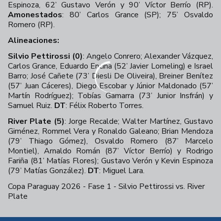
Espinoza, 62’ Gustavo Verón y 90’ Víctor Berrío (RP).
Amonestados
: 80’ Carlos Grance (SP); 75’ Osvaldo
Romero (RP).
Alineaciones:
Silvio Pettirossi (0)
: Angelo Conrero; Alexander Vázquez,
Carlos Grance, Eduardo Encina (52’ Javier Lomeling) e Israel
Barro; José Cañete (73’ Diesli De Oliveira), Breiner Benítez
(57’ Juan Cáceres), Diego Escobar y Júnior Maldonado (57’
Martín Rodríguez); Tobías Gamarra (73’ Junior Insfrán) y
Samuel Ruiz.
DT
: Félix Roberto Torres.
River Plate (5)
: Jorge Recalde; Walter Martínez, Gustavo
Giménez, Rommel Vera y Ronaldo Galeano; Brian Mendoza
(79’ Thiago Gómez), Osvaldo Romero (87’ Marcelo
Montiel), Arnaldo Román (87’ Víctor Berrío) y Rodrigo
Fariña (81’ Matías Flores); Gustavo Verón y Kevin Espinoza
(79’ Matías González).
DT
: Miguel Lara.
Copa Paraguay 2026 - Fase 1 - Silvio Pettirossi vs. River
Plate
+
33