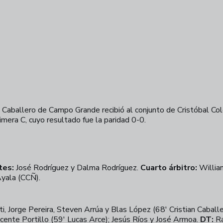
 Caballero de Campo Grande recibió al conjunto de Cristóbal Co
mera C, cuyo resultado fue la paridad 0-0.
tes:
José Rodríguez y Dalma Rodríguez.
Cuarto árbitro:
Willia
yala (CCÑ).
i, Jorge Pereira, Steven Arrúa y Blas López (68' Cristian Cabal
icente Portillo (59' Lucas Arce); Jesús Ríos y José Armoa.
DT:
Ra