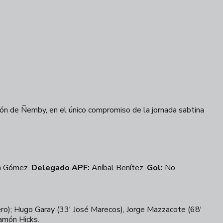
lón de Ñemby, en el único compromiso de la jornada sabtina
n Gómez.
Delegado APF:
Aníbal Benítez.
Gol:
No
lero); Hugo Garay (33' José Marecos), Jorge Mazzacote (68'
món Hicks.