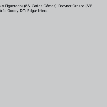
blo Figueredo) (88' Carlos Gómez); Breyner Orozco (83'
ndrés Godoy.
DT:
Édgar Miers.