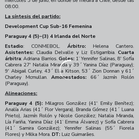
miércoles 3 de junio, en donde se medirá a Chile, desde las
08:00.
La síntesis del partido:
Development Cup Sub-16 Femenina
Paraguay 4 (5)–(3) 4 Irlanda del Norte
Estadio
: CONMEBOL.
Árbitro:
Helena Cantero.
Asistentes:
Claudia Delvalle y Liz Estigarribia.
Cuarta
árbitra
: Adriana Barrios.
Goles:
1’ Yennifer Salinas, 8' SofÍa
Cabrera 27' Natalia Miranda y 39´ Yanina Díaz (Paraguay);
9' Abigail Curley, 43´ Ella Kitson, 53´ Zion Donnan y 61´
Charley Mcmullan.
Amonestados:
66´ Jazmín Rolón
(Paraguay).
Alineaciones:
Paraguay 4 (5):
Milagros González (41' Emily Benítez);
Analía Arias (41´ Flor Vergara), Branda Gómez (41´ Luana
Prieto), Jazmín Rolón y Nicole González; Natalia Miranda,
Lía Fariña, Yanina Díaz (41’ Emma Álvarez) y Sofía Cabrera
(41´ Samira González); Yennifer Salinas (55´ Fiorela
Flores) y Milka Mora.
DT:
Luiz Guimarães.