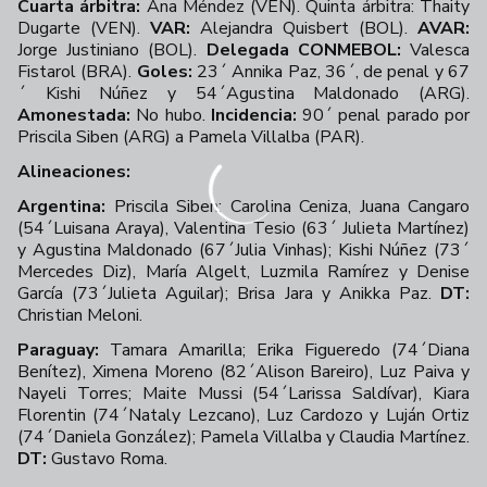
Cuarta árbitra:
Ana Méndez (VEN). Quinta árbitra: Thaity
Dugarte (VEN).
VAR:
Alejandra Quisbert (BOL).
AVAR:
Jorge Justiniano (BOL).
Delegada CONMEBOL:
Valesca
Fistarol (BRA).
Goles:
23´ Annika Paz, 36´, de penal y 67
´ Kishi Núñez y 54´Agustina Maldonado (ARG).
Amonestada:
No hubo.
Incidencia:
90´ penal parado por
Priscila Siben (ARG) a Pamela Villalba (PAR).
Alineaciones:
Argentina:
Priscila Siben; Carolina Ceniza, Juana Cangaro
(54´Luisana Araya), Valentina Tesio (63´ Julieta Martínez)
y Agustina Maldonado (67´Julia Vinhas); Kishi Núñez (73´
Mercedes Diz), María Algelt, Luzmila Ramírez y Denise
García (73´Julieta Aguilar); Brisa Jara y Anikka Paz.
DT:
Christian Meloni.
Paraguay:
Tamara Amarilla; Erika Figueredo (74´Diana
Benítez), Ximena Moreno (82´Alison Bareiro), Luz Paiva y
Nayeli Torres; Maite Mussi (54´Larissa Saldívar), Kiara
Florentin (74´Nataly Lezcano), Luz Cardozo y Luján Ortiz
(74´Daniela González); Pamela Villalba y Claudia Martínez.
DT:
Gustavo Roma.