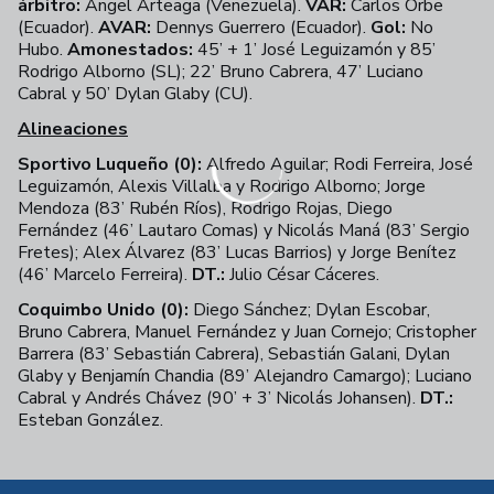
árbitro:
Ángel Arteaga (Venezuela).
VAR:
Carlos Orbe
(Ecuador).
AVAR:
Dennys Guerrero (Ecuador).
Gol:
No
Hubo.
Amonestados:
45’ + 1’ José Leguizamón y 85’
Rodrigo Alborno (SL); 22’ Bruno Cabrera, 47’ Luciano
Cabral y 50’ Dylan Glaby (CU).
Alineaciones
Sportivo Luqueño (0):
Alfredo Aguilar; Rodi Ferreira, José
Leguizamón, Alexis Villalba y Rodrigo Alborno; Jorge
Mendoza (83’ Rubén Ríos), Rodrigo Rojas, Diego
Fernández (46’ Lautaro Comas) y Nicolás Maná (83’ Sergio
Fretes); Alex Álvarez (83’ Lucas Barrios) y Jorge Benítez
(46’ Marcelo Ferreira).
DT.:
Julio César Cáceres.
Coquimbo Unido (0):
Diego Sánchez; Dylan Escobar,
Bruno Cabrera, Manuel Fernández y Juan Cornejo; Cristopher
Barrera (83’ Sebastián Cabrera), Sebastián Galani, Dylan
Glaby y Benjamín Chandia (89’ Alejandro Camargo); Luciano
Cabral y Andrés Chávez (90’ + 3’ Nicolás Johansen).
DT.:
Esteban González.