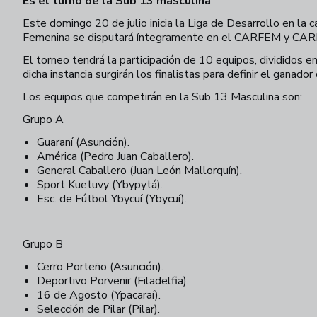
Es el turno de la Sub 13 masculina
Este domingo 20 de julio inicia la Liga de Desarrollo en la
Femenina se disputará íntegramente en el CARFEM y CAR
El torneo tendrá la participación de 10 equipos, divididos 
dicha instancia surgirán los finalistas para definir el ganad
Los equipos que competirán en la Sub 13 Masculina son:
Grupo A
Guaraní (Asunción).
América (Pedro Juan Caballero).
General Caballero (Juan León Mallorquín).
Sport Kuetuvy (Ybypytá).
Esc. de Fútbol Ybycuí (Ybycuí).
Grupo B
Cerro Porteño (Asunción).
Deportivo Porvenir (Filadelfia).
16 de Agosto (Ypacaraí).
Selección de Pilar (Pilar).