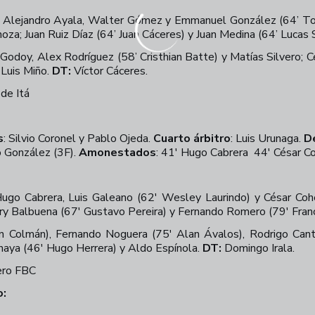
, Alejandro Ayala, Walter Gómez y Emmanuel González (64’ To
noza; Juan Ruiz Díaz (64’ Juan Cáceres) y Juan Medina (64’ Lucas
odoy, Alex Rodríguez (58’ Cristhian Batte) y Matías Silvero; Cé
 Luis Miño.
DT:
Víctor Cáceres.
de Itá
s
: Silvio Coronel y Pablo Ojeda.
Cuarto árbitro
: Luis Urunaga.
D
to González (3F).
Amonestados
: 41' Hugo Cabrera 44' César Co
 Hugo Cabrera, Luis Galeano (62' Wesley Laurindo) y César Co
ery Balbuena (67' Gustavo Pereira) y Fernando Romero (79' Franc
n Colmán), Fernando Noguera (75' Alan Ávalos), Rodrigo Cant
Anaya (46' Hugo Herrera) y Aldo Espínola.
DT:
Domingo Irala.
ero FBC
o: