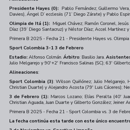
Presidente Hayes (0):
Pablo Fernández; Guillermo Vera
Davies), Ángel D’ ecclesiis (71’ Diego Zárate) y Pablo Espi
Olimpia de Itá (1):
Miguel Chávez; Ramón Coronel, Jesús G
Díaz (39’ Diego Santacruz) y Néstor Díaz; Accel Martínez y
Primera B 2025 - Fecha 21 - Presidente Hayes vs. Olimpia 
Sport Colombia 3-1 3 de Febrero
Estadio:
Alfonso Colmán.
Árbitro
: Basilio Jara.
Asistente
Julio Melgarejo y 90'+2' Francisco Salinas (SC); 63' Gilber
Alineaciones
:
Sport Colombia (3)
: Wilson Quiñónez; Julio Melgarejo,
Christian Duarte) y Alejandro Acosta (79' Luis Cáceres); N
3 de Febrero (1):
Marcos Lozano; Elías Peralta (40' Jua
Christian Aguada, Juan Duarte y Gilberto González; Jeiner 
Primera B 2025 - Fecha 21 - Sport Colombia vs. 3 de Febr
La fecha continúa esta tarde con este único encuentr