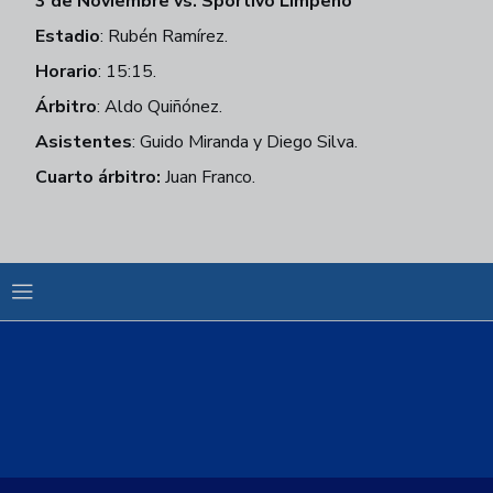
3 de Noviembre vs. Sportivo Limpeño
Estadio
:
Rubén Ramírez.
Horario
:
15:15.
Árbitro
:
Aldo Quiñónez.
Asistentes
:
Guido Miranda y Diego Silva.
Cuarto árbitro:
Juan Franco.