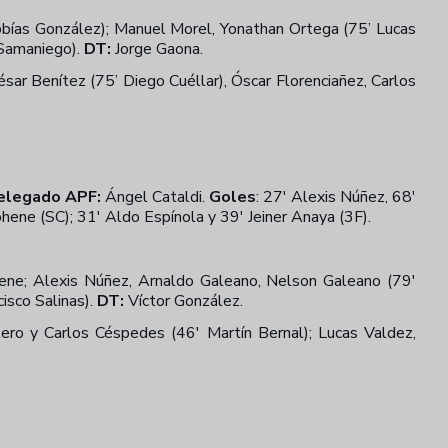
bías González); Manuel Morel, Yonathan Ortega (75’ Lucas
 Samaniego).
DT:
Jorge Gaona.
sar Benítez (75’ Diego Cuéllar), Óscar Florenciañez, Carlos
+
33
elegado APF:
Ángel Cataldi.
Goles
: 27' Alexis Núñez, 68'
hene (SC); 31' Aldo Espínola y 39' Jeiner Anaya (3F).
hene; Alexis Núñez, Arnaldo Galeano, Nelson Galeano (79'
isco Salinas).
DT:
Víctor González.
ero y Carlos Céspedes (46' Martín Bernal); Lucas Valdez,
+
29