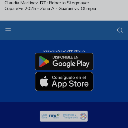
Claudia Martínez.
DT:
Roberto Stegmayer.
Copa eFe 2025 - Zona A - Guaraní vs. Olimpia
+
32
DESCARGAR LA APP AHORA