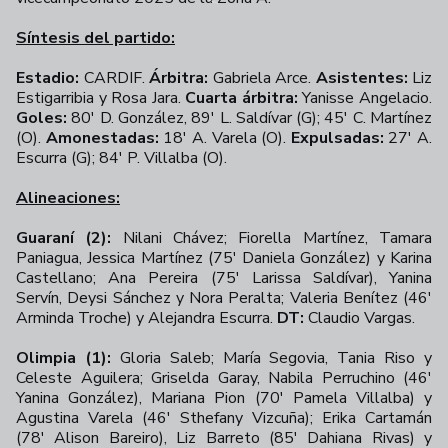
Síntesis del partido:
Estadio:
CARDIF.
Árbitra:
Gabriela Arce.
Asistentes:
Liz
Estigarribia y Rosa Jara.
Cuarta árbitra:
Yanisse Angelacio.
Goles:
80' D. González, 89' L. Saldívar (G); 45' C. Martínez
(O).
Amonestadas:
18' A. Varela (O).
Expulsadas:
27' A.
Escurra (G); 84' P. Villalba (O).
Alineaciones:
Guaraní (2):
Nilani Chávez; Fiorella Martínez, Tamara
Paniagua, Jessica Martínez (75' Daniela González) y Karina
Castellano; Ana Pereira (75' Larissa Saldívar), Yanina
Servín, Deysi Sánchez y Nora Peralta; Valeria Benítez (46'
Arminda Troche) y Alejandra Escurra.
DT:
Claudio Vargas.
Olimpia (1):
Gloria Saleb; María Segovia, Tania Riso y
Celeste Aguilera; Griselda Garay, Nabila Perruchino (46'
Yanina González), Mariana Pion (70' Pamela Villalba) y
Agustina Varela (46' Sthefany Vizcuña); Erika Cartamán
(78' Alison Bareiro), Liz Barreto (85' Dahiana Rivas) y