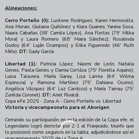
Alineaciones:
Cerro Porteño (0):
Lucilene Rodrigues; Karen Hermosilla,
Ana Morais, Giuliana Quiñónez y Kiara Guanes; Yanina Sosa,
Naara Cabañas (38' Camila López), Ana Fleitas (79' Milka
Mora) y Laura Romero (68' Maira Sánchez); Rosalinda
Godoy (64' Luján Ocampos) y Erika Figueredo (46' Ruth
Miño).
DT:
Sady García
Libertad (1):
Patricia López; Naomi de León, Natalia
Genes, Paola Genes y Damia Cortáza (75' Fiorella Aquino);
Luisa Talavera, María Garay, Liza Larrea (64' Wilma
Espinoza) y Ramona Martínez (75' Dahiana Osorio);
Angélica Vázquez (64' Luz Cardozo) y María Tamay (75'
Zunilda Coronel).
DT:
Ariel Rivaldi.
Copa eFe 2025 - Zona A - Cerro Porteño vs. Libertad
+
48
Victoria y vicecampeonato para el Aborigen
Cerrando su participación en esta edición de la Copa efe, el
Legendario logró derrotar por 2-1 al Franjeado, triunfo que
lo posicionó como segundo en la tabla, adjudicándose así el
vicecampeonato 2025 de la Zona A.