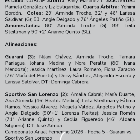
Estadio:
CARDIF.
Árbitra:
Fany Martínez L.
Asistentes:
Pamela González y Liz Estigarribia.
Cuarta Árbitra:
Yehimi
Bordón.
Goles:
29' Arminda Troche, 32' y 46' Larissa
Saldívar, (G); 53' Angie Delgado y 76' Ángeles Patiño (SL).
Amonestadas:
80' Arminda Troche (G); 88' Leila
Steillman y 90'+2' Arianne Quinto (SL).
Alineaciones:
Guaraní (3):
Nilani Chávez; Arminda Troche, Tamara
Paniagua, Johana Medina y Nora Peralta (80' Ivana
Mendoza); Jessica Martínez, Laura Romero, Fiona Zaracho
(78' María del Puerto) y Deisy Sánchez; Alejandra Escurra y
Larissa Saldívar.
DT:
Dominga Cabrera.
Sportivo San Lorenzo (2):
Amalia Cabral; María Duarte,
Ana Almeida (46' Beatriz Medina), Leila Steillman y Fátima
Ramos; Yessica Álvarez, Micaela Valdez, Ángeles Patiño y
Angie Delgado (90'+1' Lorenza Fleitas); Jessica Román
(71' Arianne Quinto) y Cecilia Figueredo (46' Aldana
Silguero).
DT
: José Armoa.
Campeonato Anual Femenino 2026 - Fecha 5 - Guaraní vs.
Sportivo San Lorenzo