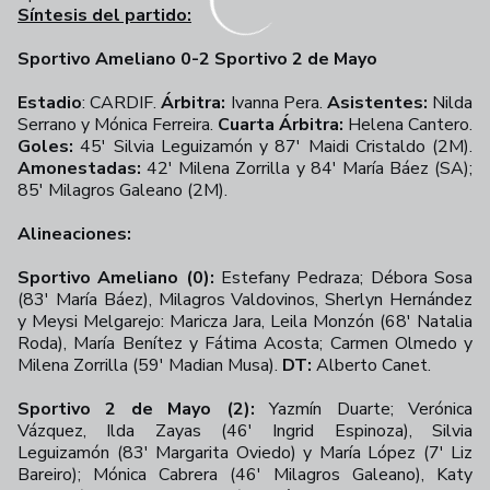
+
29
Síntesis del partido:
Sportivo Ameliano 0-2 Sportivo 2 de Mayo
Estadio
: CARDIF.
Árbitra:
Ivanna Pera.
Asistentes:
Nilda
Serrano y Mónica Ferreira.
Cuarta Árbitra:
Helena Cantero.
Goles:
45' Silvia Leguizamón y 87' Maidi Cristaldo (2M).
Amonestadas:
42' Milena Zorrilla y
84' María Báez (SA);
85' Milagros Galeano (2M).
Alineaciones:
Sportivo Ameliano (0):
Estefany Pedraza; Débora Sosa
(83' María Báez), Milagros Valdovinos, Sherlyn Hernández
y Meysi Melgarejo: Maricza Jara, Leila Monzón (68' Natalia
Roda), María Benítez y Fátima Acosta; Carmen Olmedo y
Milena Zorrilla (59' Madian Musa).
DT:
Alberto Canet.
Sportivo 2 de Mayo (2):
Yazmín Duarte; Verónica
Vázquez, Ilda Zayas (46' Ingrid Espinoza), Silvia
Leguizamón (83' Margarita Oviedo) y María López (7' Liz
Bareiro); Mónica Cabrera (46' Milagros Galeano), Katy