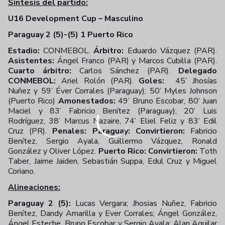
Síntesis del partido:
U16 Development Cup – Masculino
Paraguay 2 (5)-(5) 1 Puerto Rico
Estadio:
CONMEBOL.
Árbitro:
Eduardo Vázquez (PAR).
Asistentes:
Ángel Franco (PAR) y Marcos Cubilla (PAR).
Cuarto árbitro:
Carlos Sánchez (PAR).
Delegado
CONMEBOL:
Ariel Rolón (PAR).
Goles:
45’ Jhosías
Nuñez y 59’ Éver Corrales (Paraguay); 50’ Myles Johnson
(Puerto Rico)
Amonestados:
49’ Bruno Escobar, 80’ Juan
Maciel y 83’ Fabricio Benítez (Paraguay); 20’ Luis
Rodríguez, 38’ Marcus Nazaire, 74’ Eliel Feliz y 83’ Edil
Cruz (PR).
Penales: Paraguay: Convirtieron:
Fabricio
Benítez, Sergio Ayala, Guillermo Vázquez, Ronald
González y Oliver López.
Puerto Rico: Convirtieron:
Toth
Taber, Jaime Jaiden, Sebastián Suppa, Edul Cruz y Miguel
Coriano.
Alineaciones:
Paraguay 2 (5):
Lucas Vergara; Jhosias Nuñez, Fabricio
Benítez, Dandy Amarilla y Ever Corrales; Ángel González,
Ángel Esteche, Bruno Escobar y Sergio Ayala; Alan Aguilar