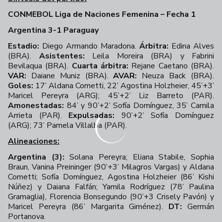
CONMEBOL Liga de Naciones Femenina – Fecha 1
Argentina 3-1 Paraguay
Estadio:
Diego Armando Maradona.
Árbitra:
Edina Alves
(BRA).
Asistentes:
Leila Moreira (BRA) y Fabrini
Bevilaqua (BRA).
Cuarta árbitra:
Rejane Caetano (BRA).
VAR:
Daiane Muniz (BRA).
AVAR:
Neuza Back (BRA).
Goles:
17’ Aldana Cometti, 22’ Agostina Holzheier, 45’+3’
Maricel Pereyra (ARG); 45’+2’ Liz Barreto (PAR).
Amonestadas:
84’
y 90’+2’ Sofía Domínguez, 35’ Camila
Arrieta (PAR).
Expulsadas:
90’+2’ Sofía Domínguez
(ARG); 73’ Pamela Villalba (PAR).
Alineaciones:
Argentina (3):
Solana Pereyra; Eliana Stabile, Sophia
Braun, Vanina Preininger (90’+3’ Milagros Vargas) y Aldana
Cometti; Sofía Domínguez, Agostina Holzheier (86’ Kishi
Núñez) y Daiana Falfán; Yamila Rodríguez (78’ Paulina
Gramaglia), Florencia Bonsegundo (90’+3 Crisely Pavón) y
Maricel Pereyra (86’ Margarita Giménez).
DT:
Germán
Portanova.