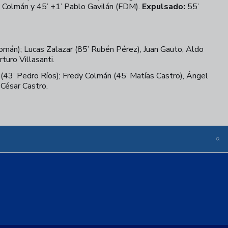
dy Colmán y 45’ +1’ Pablo Gavilán (FDM).
Expulsado:
55’
omán); Lucas Zalazar (85’ Rubén Pérez), Juan Gauto, Aldo
turo Villasanti.
s (43’ Pedro Ríos); Fredy Colmán (45’ Matías Castro), Ángel
César Castro.