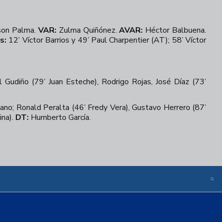
on Palma.
VAR:
Zulma Quiñónez.
AVAR:
Héctor Balbuena.
s:
12’ Víctor Barrios y 49’ Paul Charpentier (AT); 58’ Víctor
 Gudiño (79’ Juan Esteche), Rodrigo Rojas, José Díaz (73’
ano; Ronald Peralta (46’ Fredy Vera), Gustavo Herrero (87’
ina).
DT:
Humberto García.
+
21