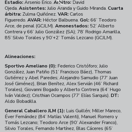
Estadio:
Arsenio Erico.
Árbitro:
David
Ojeda.
Asistentes:
Julio Aranda y Guido Miranda.
Cuarta
árbitra:
Zulma Quiñónez.
VAR:
Carlos
Figueredo.
AVAR:
Héctor Balbuena.
Gol:
66’ Teodoro
Arce, de penal (GCJLM).
Amonestados:
52’ Alberto
Contrera y 66’ Julio González (SA); 78’ Rodrigo Amarilla,
85’ Silvio Torales y 90’+2’ Tomás Lezcano (GCJLM).
Alineaciones:
Sportivo Ameliano (0):
Federico Cristóforo; Julio
González, Juan Patiño (51’ Francisco Báez), Thomas
Gutiérrez y Abel Paredes; Alejandro Samudio (77’ Juan
José Giménez), Brian Benítez, Alex Servián (46’ Richard
Torales), Giovanni Bogado y Alberto Contrera (64’ Hugo
Iván Valdez); Cristhian Ocampos (77’ Elías Sarquis).
DT:
Aldo Bobadilla.
General Caballero JLM (1):
Luis Guillén; Miller Mareco,
Éver Fernández (84’ Matías Valenti), Manuel Romero y
Tomás Lezcano; Teodoro Arce (90’ Alexander Franco),
Silvio Torales, Fernando Martínez, Blas Cáceres (65’