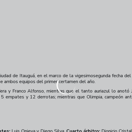
 ciudad de Itauguá, en el marco de la vigesimosegunda fecha de
de ambos equipos del primer certamen del año.
Vera y Franco Alfonso, mientras que el tanto auriazul lo anot
, 5 empates y 12 derrotas; mientras que Olimpia, campeón ant
ntes:
Luis Onieva y Diego Silva.
Cuarto árbitro:
Dionicio Crista