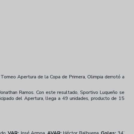
l Torneo Apertura de la Copa de Primera, Olimpia derrotó a
ó Jonathan Ramos. Con este resultado, Sportivo Luqueño se
icipado del Apertura, llega a 49 unidades, producto de 15
ldo.
VAR:
José Armoa.
AVAR:
Héctor Balbuena.
Goles:
34’