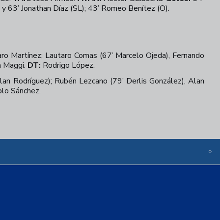
y 63’ Jonathan Díaz (SL); 43’ Romeo Benítez (O).
aro Martínez; Lautaro Comas (67’ Marcelo Ojeda), Fernando
n Maggi.
DT:
Rodrigo López.
lan Rodríguez); Rubén Lezcano (79’ Derlis González), Alan
lo Sánchez.
+
17