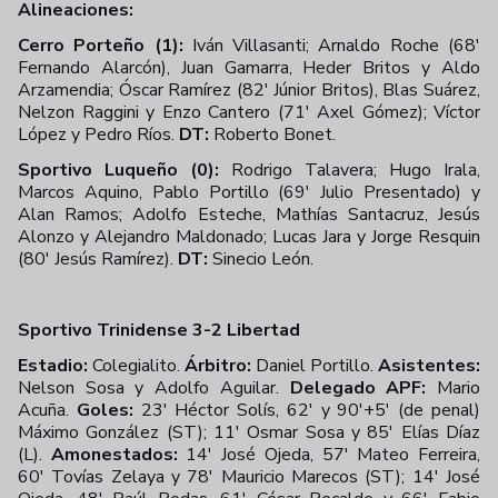
Alineaciones:
Cerro Porteño (1):
Iván Villasanti; Arnaldo Roche (68'
Fernando Alarcón), Juan Gamarra, Heder Britos y Aldo
Arzamendia; Óscar Ramírez (82' Júnior Britos), Blas Suárez,
Nelzon Raggini y Enzo Cantero (71' Axel Gómez); Víctor
López y Pedro Ríos.
DT:
Roberto Bonet.
Sportivo Luqueño (0):
Rodrigo Talavera; Hugo Irala,
Marcos Aquino, Pablo Portillo (69' Julio Presentado) y
Alan Ramos; Adolfo Esteche, Mathías Santacruz, Jesús
Alonzo y Alejandro Maldonado; Lucas Jara y Jorge Resquin
(80' Jesús Ramírez).
DT:
Sinecio León.
Sportivo Trinidense 3-2 Libertad
Estadio:
Colegialito.
Árbitro:
Daniel Portillo.
Asistentes:
Nelson Sosa y Adolfo Aguilar.
Delegado APF:
Mario
Acuña.
Goles:
23' Héctor Solís, 62' y 90'+5' (de penal)
Máximo González (ST); 11' Osmar Sosa y 85' Elías Díaz
(L).
Amonestados:
14' José Ojeda, 57' Mateo Ferreira,
60' Tovías Zelaya y 78' Mauricio Marecos (ST); 14' José