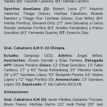
Valdez (66' Facundo Cáceres).
DT:
Hernán Castillo.
Sportivo Ameliano (2):
Robert Leiva (77' Mauricio
Valiente); Thiago Chávez, Mathías Caballero, Ricardo
Ramírez y Thiago Flor; Cristhian Gómez, Ever Brítez (84'
Matías Portillo), Giovanni Ortiz (77' John Delvalle) y Carlos
Román; Jonhatan Portillo (63' Alcides Fernández) y Franco
González (63' Fernando Duarte).
DT:
Ernesto Díaz.
Gral. Caballero JLM 0-10 Olimpia
Estadio:
Complejo ODD.
Árbitro:
Ángel Brítez.
Asistentes:
Álvaro Servián y Elías Ferreira.
Delegado
APF:
Ulises Peralta.
Goles:
12' Ethan González, 15' Fabio
Cardozo, 17' y 40' Yacop Kollenberg, 19' Marcelo García,
26' y 67' Giordano López, 50' Benjamín Pereira, 65' Giulino
López y 72' Yago Portillo (O).
Amonestado:
23' Giordano
López (O).
Expulsado:
9' Job Cañete (GCJLM).
Alineaciones:
Gral. Caballero JLM (0):
Javier Medina; Giulianno Tessaro,
Bruno Franco, Mathías Matto (22' Jordi Peña) (39' Joel