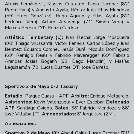
Alexis Fernández), Marcos Cristaldo, Fabio Escobar (82'
Pedro Faria) y Augusto Ayala; Héctor Irala, Elías Mendoza
(59' Elder González), Hugo Aquino y Elías Ayala (82'
Federico Vera); Arturo Alvarenga (71' Simón Vera) y
Marcos Pereira.
DT:
Renzo Cardozo.
Atlético Tembetary (1):
Iván Flecha; Jorge Mosqueira
(90' Thiago Villasanti), Víctor Ferreira, Carlos López y Juan
Benítez; Eduardo Coronel, Jesús Duré, Nicolás Domínguez
(69' Remigio Real) y Fabricio Mayeregger (69' Fabrizio
Aranda); Josías Bogarín (69' Dago Manchini) y Matías
Leguizamón (79' Lucas Duarte).
DT:
José Barreto.
Sportivo 2 de Mayo 0-2 Tacuary
Estadio:
Parque Guasú - APF.
Árbitro:
Enrique Melgarejo.
Asistentes:
Kevin Valenzuela y Ever Escobar.
Delegado
APF:
Santiago Oviedo.
Goles:
58' Fabricio Mendoza y 88'
José Villalba (T).
Amonestados:
8' Jorge Jara (2M).
Alineaciones:
Sportivo 2 de Mayo (0):
Abdul Goiris; Lucas Escobar (71'