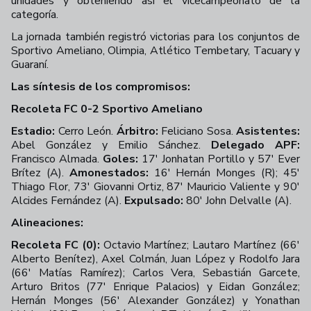
unidades y obteniendo así el vicecampeonato de la
categoría.
La jornada también registró victorias para los conjuntos de
Sportivo Ameliano, Olimpia, Atlético Tembetary, Tacuary y
Guaraní.
Las síntesis de los compromisos:
Recoleta FC 0-2 Sportivo Ameliano
Estadio:
Cerro León.
Árbitro:
Feliciano Sosa.
Asistentes:
Abel González y Emilio Sánchez.
Delegado APF:
Francisco Almada.
Goles:
17' Jonhatan Portillo y 57' Ever
Brítez (A).
Amonestados:
16' Hernán Monges (R); 45'
Thiago Flor, 73' Giovanni Ortiz, 87' Mauricio Valiente y 90'
Alcides Fernández (A).
Expulsado:
80' John Delvalle (A).
Alineaciones:
Recoleta FC (0):
Octavio Martínez; Lautaro Martínez (66'
Alberto Benítez), Axel Colmán, Juan López y Rodolfo Jara
(66' Matías Ramírez); Carlos Vera, Sebastián Garcete,
Arturo Britos (77' Enrique Palacios) y Eidan González;
Hernán Monges (56' Alexander González) y Yonathan