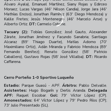
Álvaro Ayala), Emanuel Martínez, Siany Rojas y Edirceo
Moraez; Lucas Vargas (46' Nilson Candia), Jorge Jara (46'
Mathías Enciso), Jonathan Ramírez (63' Diego Mendoza) y
Kalile Fretes; Jesús Montenegro (46' Marcelo Arse) y
Alberto Ortiz.
DT:
Carmelo Cohene.
Tacuary (2):
Tobías González; José Gauto, Alexander
Zárate, Jonathan Jiménez y Facundo Sanabria; Santiago
Alcaraz (89' Thiago Duarte), Matías Adorno (70'
Maximiliano Ortiz), Adán Miranda y Fabricio Mendoza (89'
Fernando Benítez); Renato González (58' Patricio
Caballero), Gustavo Rojas (58' José Villalba).
DT:
Ricardo
Caffarena.
Cerro Porteño 1-0 Sportivo Luqueño
Estadio:
Parque Guasú - APF.
Árbitro:
Pablo Delvalle.
Asistentes:
Hugo Bogarín y Derlis Aranda.
Delegada
APF:
Raquel Escobar.
Gol:
79' Víctor López (CP).
Amonestados:
64' Víctor López y 79' Pedro Ríos (CP);
73' Julio Presentado (SL).