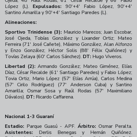
Ojeda, 48' Raúl Rodas, 61' César Recalde y 66' Fabio
López (L).
Expulsados:
90'+4' Fabio López, 90'+4'
Santino Amarilla y 90'+4' Santiago Paredes (L).
Alineaciones:
Sportivo Trinidense (3):
Mauricio Marecos; Juan Escobar,
José Ojeda, Tobías González y Lixander Ortiz; Mateo
Ferreira (71' José Cañete), Máximo González, Alan Alfonzo
y Enzo González; Héctor Solis (88' Félix Quiñónez) y
Tovías Zelaya (60' Carlos Sánchez).
DT:
Hugo Viveros.
Libertad (2):
Armando González; Mateo Giménez, Elías
Díaz, César Recalde (61' Santiago Paredes) y Fabio López;
Tovia Ortiz, Mario López (57' Elías Arrúa), Carlos Medina
(57' Cirilo Rodríguez) (77' Anderson Cuba) y Santino
Amarilla; Osmar Sosa y Raúl Rodas (57' Maximiliano
Dávalos).
DT:
Ricardo Caffarena.
Nacional 1-3 Guaraní
Estadio:
Parque Guasú - APF.
Árbitro:
Osmar Peralta.
Asistentes:
Derlis Benegas y Hernán Quiñónez.