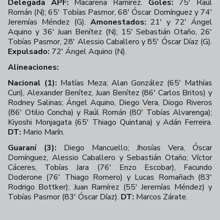
Delegada APF:
Macarena Ramírez.
Goles:
75' Raúl
Román (N); 65' Tobías Pasmor, 68' Óscar Domínguez y 74'
Jeremías Méndez (G).
Amonestados:
21' y 72' Ángel
Aquino y 36' Juan Benítez (N); 15' Sebastián Otaño, 26'
Tobías Pasmor, 28' Alessio Caballero y 85' Óscar Díaz (G).
Expulsado:
72' Ángel Aquino (N).
Alineaciones:
Nacional (1):
Matías Meza; Alan González (65' Mathías
Curi), Alexander Benítez, Juan Benítez (86' Carlos Britos) y
Rodney Salinas; Ángel Aquino, Diego Vera, Diogo Riveros
(86' Otilio Concha) y Raúl Román (80' Tobías Alvarenga);
Kiyoshi Monjagata (65' Thiago Quintana) y Adán Ferreira.
DT:
Mario Marín.
Guaraní (3):
Diego Mancuello; Jhosías Vera, Óscar
Domínguez, Alessio Caballero y Sebastián Otaño; Víctor
Cáceres, Tobías Jara (76' Enzo Escobar), Facundo
Doderone (76' Thiago Romero) y Lucas Romañach (83'
Rodrigo Bottker); Juan Ramírez (55' Jeremías Méndez) y
Tobías Pasmor (83' Óscar Díaz).
DT:
Marcos Zárate.