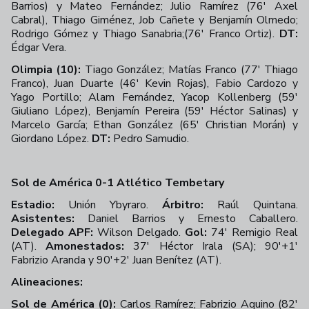
Barrios) y Mateo Fernández; Julio Ramírez (76' Axel
Cabral), Thiago Giménez, Job Cañete y Benjamín Olmedo;
Rodrigo Gómez y Thiago Sanabria;(76' Franco Ortiz).
DT:
Édgar Vera.
Olimpia (10):
Tiago González; Matías Franco (77' Thiago
Franco), Juan Duarte (46' Kevin Rojas), Fabio Cardozo y
Yago Portillo; Alam Fernández, Yacop Kollenberg (59'
Giuliano López), Benjamín Pereira (59' Héctor Salinas) y
Marcelo García; Ethan González (65' Christian Morán) y
Giordano López.
DT:
Pedro Samudio.
Sol de América 0-1 Atlético Tembetary
Estadio:
Unión Ybyraro.
Árbitro:
Raúl Quintana.
Asistentes:
Daniel Barrios y Ernesto Caballero.
Delegado APF:
Wilson Delgado.
Gol:
74' Remigio Real
(AT).
Amonestados:
37' Héctor Irala (SA); 90'+1'
Fabrizio Aranda y 90'+2' Juan Benítez (AT).
Alineaciones:
Sol de América (0):
Carlos Ramírez; Fabrizio Aquino (82'