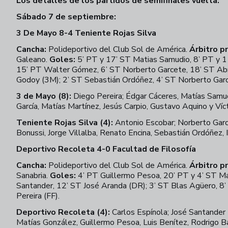
Los detalles de los partidos de semifinales vuelta:
Sábado 7 de septiembre:
3 De Mayo 8-4 Teniente Rojas Silva
Cancha:
Polideportivo del Club Sol de América.
Árbitro pr
Galeano.
Goles:
5’ PT y 17’ ST Matias Samudio, 8’ PT y 1
15’ PT Walter Gómez, 6’ ST Norberto Garcete, 18’ ST A
Godoy (3M); 2’ ST Sebastián Ordóñez, 4’ ST Norberto Garc
3 de Mayo (8):
Diego Pereira; Édgar Cáceres, Matías Samud
García, Matías Martínez, Jesús Carpio, Gustavo Aquino y Víc
Teniente Rojas Silva (4):
Antonio Escobar; Norberto Garc
Bonussi, Jorge Villalba, Renato Encina, Sebastián Ordóñez,
Deportivo Recoleta 4-0 Facultad de Filosofía
Cancha:
Polideportivo del Club Sol de América.
Árbitro pr
Sanabria.
Goles:
4’ PT Guillermo Pesoa, 20’ PT y 4’ ST Ma
Santander, 12’ ST José Aranda (DR); 3’ ST Blas Agüero, 8
Pereira (FF).
Deportivo Recoleta (4):
Carlos Espínola; José Santander (
Matías González, Guillermo Pesoa, Luis Benítez, Rodrigo Ba