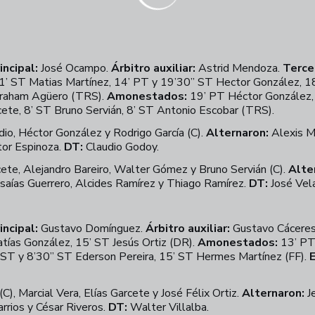
incipal:
José Ocampo.
Árbitro auxiliar:
Astrid Mendoza.
Tercer
1’ ST Matias Martínez, 14’ PT y 19’30” ST Hector González, 18
braham Agüero (TRS).
Amonestados:
19’ PT Héctor González, 1
ete, 8’ ST Bruno Servián, 8’ ST Antonio Escobar (TRS).
io, Héctor González y Rodrigo García (C).
Alternaron:
Alexis Mi
tor Espinoza.
DT:
Claudio Godoy.
ete, Alejandro Bareiro, Walter Gómez y Bruno Servián (C).
Alte
 Isaías Guerrero, Alcides Ramírez y Thiago Ramírez.
DT:
José Vel
incipal:
Gustavo Domínguez.
Árbitro auxiliar:
Gustavo Cácere
tías González, 15’ ST Jesús Ortiz (DR).
Amonestados:
13’ PT 
’ ST y 8’30” ST Ederson Pereira, 15’ ST Hermes Martínez (FF).
C), Marcial Vera, Elías Garcete y José Félix Ortiz.
Alternaron:
J
rrios y César Riveros.
DT:
Walter Villalba.