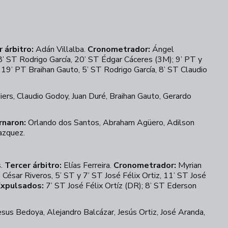
 árbitro:
Adán Villalba.
Cronometrador:
Ángel
’ ST Rodrigo García, 20’ ST Édgar Cáceres (3M); 9’ PT y
9’ PT Braihan Gauto, 5’ ST Rodrigo García, 8’ ST Claudio
ers, Claudio Godoy, Juan Duré, Braihan Gauto, Gerardo
rnaron:
Orlando dos Santos, Abraham Agüero, Adilson
azquez.
s.
Tercer árbitro:
Elías Ferreira.
Cronometrador:
Myrian
César Riveros, 5’ ST y 7’ ST José Félix Ortiz, 11’ ST José
Expulsados:
7’ ST José Félix Ortíz (DR); 8’ ST Ederson
esus Bedoya, Alejandro Balcázar, Jesús Ortiz, José Aranda,