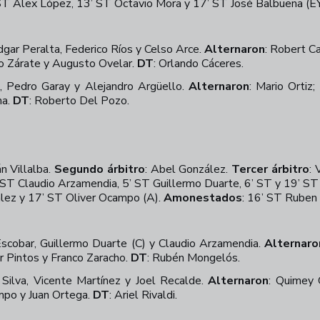
 ST Alex López, 13’ ST Octavio Mora y 17’ ST José Balbuena (E
gar Peralta, Federico Ríos y Celso Arce.
Alternaron
:
Robert Cam
do Zárate y Augusto Ovelar.
DT
:
Orlando Cáceres.
, Pedro Garay y Alejandro Argüello.
Alternaron
:
Mario Ortiz
na.
DT
:
Roberto Del Pozo.
 Villalba.
Segundo árbitro
:
Abel González.
Tercer árbitro
:
V
 ST Claudio Arzamendia, 5’ ST Guillermo Duarte, 6’ ST y 19’ ST
lez y 17’ ST Oliver Ocampo (A).
Amonestados
:
16’ ST Ruben M
Escobar, Guillermo Duarte (C) y Claudio Arzamendia.
Alternaro
r Pintos y Franco Zaracho.
DT
:
Rubén Mongelós.
n Silva, Vicente Martínez y Joel Recalde.
Alternaron
:
Quimey G
ampo y Juan Ortega.
DT
:
Ariel Rivaldi.