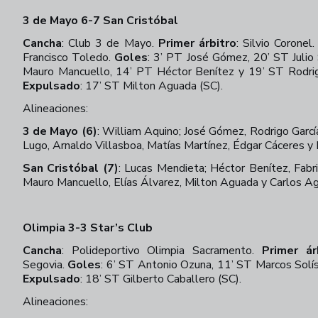
3 de Mayo 6-7 San Cristóbal
Cancha
:
Club 3 de Mayo.
Primer árbitro
:
Silvio Coronel
Francisco Toledo.
Goles
:
3’ PT José Gómez, 20’ ST Julio 
Mauro Mancuello, 14’ PT Héctor Benítez y 19’ ST Rodri
Expulsado
: 17’ ST Milton Aguada (SC).
Alineaciones:
3 de Mayo (6)
:
William Aquino; José Gómez, Rodrigo Garcí
Lugo, Arnaldo Villasboa, Matías Martínez, Édgar Cáceres y 
San Cristóbal (7)
:
Lucas Mendieta; Héctor Benítez, Fabri
Mauro Mancuello, Elías Álvarez, Milton Aguada y Carlos A
Olimpia 3-3 Star’s Club
Cancha
:
Polideportivo Olimpia Sacramento.
Primer ár
Segovia.
Goles
:
6’ ST Antonio Ozuna, 11’ ST Marcos Solís
Expulsado
: 18’ ST Gilberto Caballero (SC).
Alineaciones: