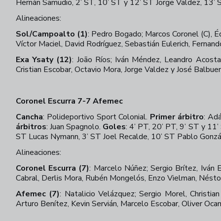
Hernán Samudio, 2’ ST, 10’ ST y 12’ ST Jorge Valdez, 13’
Alineaciones:
Sol/Campoalto (1)
:
Pedro Bogado; Marcos Coronel (C), Éd
Víctor Maciel, David Rodríguez, Sebastián Eulerich, Fernan
Exa Ysaty (12)
:
João Ríos; Iván Méndez, Leandro Acosta
Cristian Escobar, Octavio Mora, Jorge Valdez y José Balbue
Coronel Escurra 7-7 Afemec
Cancha
:
Polideportivo Sport Colonial.
Primer árbitro
:
Adán
árbitros
:
Juan Spagnolo.
Goles
:
4’ PT, 20’ PT, 9’ ST y 11’
ST Lucas Nymann, 3’ ST Joel Recalde, 10’ ST Pablo Gonzá
Alineaciones:
Coronel Escurra (7)
:
Marcelo Núñez; Sergio Brítez, Iván 
Cabral, Derlis Mora, Rubén Mongelós, Enzo Vielman, Nésto
Afemec (7)
:
Natalicio Velázquez; Sergio Morel, Christia
Arturo Benítez, Kevin Servián, Marcelo Escobar, Oliver Oc