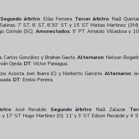
.
Segundo árbitro
:
Elías Ferreira.
Tercer árbitro
:
Raúl Quinta
Salinas, 7’ ST, 8’ ST, 8’30” ST y 15’ ST Matias Martinez (3M)
go Colmán (SC).
Amonestados
:
9’ PT Arnaldo Villasboa y 1
a, Carlos González y Braihan Gauto.
Alternaron
:
Nelson Bogarín
Iván Ojeda.
DT
:
Víctor Paniagua.
zio Acosta, Joel Ibarra (C) y Norberto Garcete.
Alternaron
:
Je
guada.
DT
:
Emilio Pereira.
bitro
:
José Recalde.
Segundo árbitro
:
Raúl Zalazar.
Ter
 y 17’ ST Hugo Martínez (O); 11’ y 3’ ST Edson Recalde y 4’ S