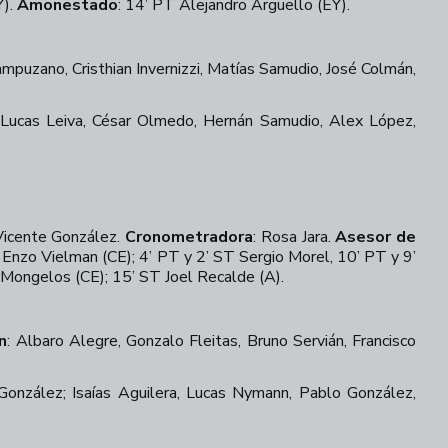
Y).
Amonestado
:
14’ PT Alejandro Argüello (EY).
puzano, Cristhian Invernizzi, Matías Samudio, José Colmán,
; Lucas Leiva, César Olmedo, Hernán Samudio, Alex López,
icente González.
Cronometradora
:
Rosa Jara.
Asesor de
 Enzo Vielman (CE); 4’ PT y 2’ ST Sergio Morel, 10’ PT y 9’
ongelos (CE); 15’ ST Joel Recalde (A).
n
: Albaro Alegre, Gonzalo Fleitas, Bruno Servián, Francisco
onzález; Isaías Aguilera, Lucas Nymann, Pablo González,