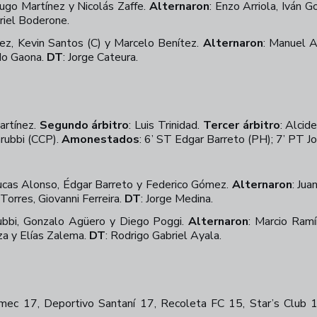
Hugo Martínez y Nicolás Zaffe.
Alternaron
: Enzo Arriola,
Iván G
iel Boderone.
ez, Kevin Santos (C) y Marcelo Benítez.
Alternaron
: Manuel A
rdo Gaona.
DT
: Jorge Cateura.
artínez.
Segundo árbitro
:
Luis Trinidad.
Tercer árbitro
:
Alcide
rubbi (CCP).
Amonestados
:
6’ ST Edgar Barreto (PH); 7’ PT Jo
Lucas Alonso, Édgar Barreto y Federico Gómez.
Alternaron
:
Juan
orres, Giovanni Ferreira.
DT
:
Jorge Medina.
rubbi, Gonzalo Agüero y Diego Poggi.
Alternaron
:
Marcio Ramír
za y Elías Zalema.
DT
:
Rodrigo Gabriel Ayala.
mec 17, Deportivo Santaní 17, Recoleta FC 15, Star’s Club 