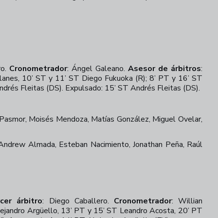
ro.
Cronometrador
:
Ángel Galeano.
Asesor de árbitros
:
Llanes, 10’ ST y 11’ ST Diego Fukuoka (R); 8’ PT y 16’ ST
ndrés Fleitas (DS). Expulsado: 15’ ST Andrés Fleitas (DS).
n Pasmor, Moisés Mendoza, Matías González, Miguel Ovelar,
Andrew Almada, Esteban Nacimiento, Jonathan Peña, Raúl
cer árbitro
:
Diego Caballero.
Cronometrador
:
Willian
lejandro Argüello, 13’ PT y 15’ ST Leandro Acosta, 20’ PT