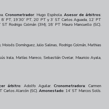
na.
Cronometrador
:
Hugo Espínola.
Asesor de árbitros
:
; 8’ PT, 19’30” PT, 20’ PT y 3’ ST Carlos Aguada, 12’ PT
0’ ST Rodrigo Colmán (3M); 18’ PT Mauro Mancuello (SC).
; Moisés Domínguez, Julio Salinas, Rodrigo Colmán, Mathias
sús Irala, Matías Mareco, Sebastián Ovelar, Mauricio Ayala,
cer árbitro
:
Adolfo Aguilar.
Cronometradora
:
Carmen
T Carlos Alarcón (SC).
Amonestado
: 14’ ST Marcos Solís.