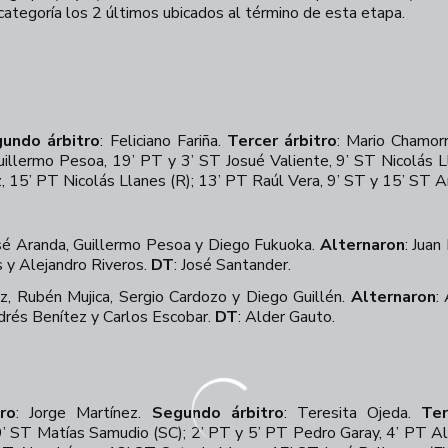
categoría los 2 últimos ubicados al término de esta etapa.
undo árbitro
:
Feliciano Fariña.
Tercer árbitro
:
Mario Chamor
illermo Pesoa, 19’ PT y 3’ ST Josué Valiente, 9’ ST Nicolás 
 15’ PT Nicolás Llanes (R); 13’ PT Raúl Vera, 9’ ST y 15’ ST A
osé Aranda, Guillermo Pesoa y Diego Fukuoka.
Alternaron
: Jua
s y Alejandro Riveros.
DT
: José Santander.
ez, Rubén Mujica, Sergio Cardozo y Diego Guillén.
Alternaron
:
drés Benítez y Carlos Escobar.
DT
:
Alder Gauto.
ro
:
Jorge Martínez.
Segundo árbitro
:
Teresita Ojeda.
Ter
’ ST Matías Samudio (SC); 2’ PT y 5’ PT Pedro Garay, 4’ PT A