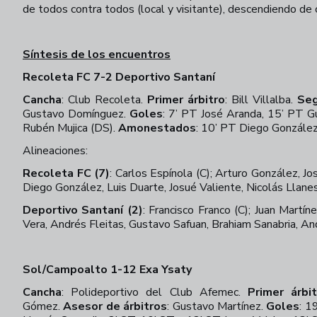
de todos contra todos (local y visitante), descendiendo de 
Síntesis de los encuentros
Recoleta FC 7-2 Deportivo Santaní
Cancha
:
Club Recoleta.
Primer árbitro
:
Bill Villalba.
Seg
Gustavo Domínguez.
Goles
:
7’ PT José Aranda, 15’ PT Gu
Rubén Mujica (DS).
Amonestados
:
10’ PT Diego González,
Alineaciones:
Recoleta FC (7)
:
Carlos Espínola (C); Arturo González, J
Diego González, Luis Duarte, Josué Valiente, Nicolás Llane
Deportivo Santaní (2)
:
Francisco Franco (C); Juan Martín
Vera, Andrés Fleitas, Gustavo Safuan, Brahiam Sanabria, An
Sol/Campoalto 1-12 Exa Ysaty
Cancha
:
Polideportivo del Club Afemec.
Primer árbit
Gómez.
Asesor de árbitros
: Gustavo Martínez.
Goles
:
19