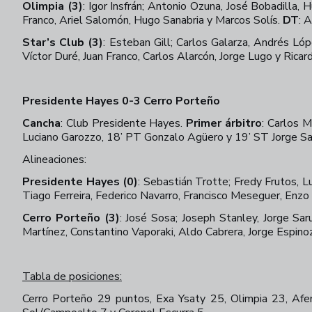
Olimpia (3)
:
Igor Insfrán; Antonio Ozuna, José Bobadilla, 
Franco, Ariel Salomón, Hugo Sanabria y Marcos Solís.
DT
:
Ar
Star’s Club (3)
:
Esteban Gill; Carlos Galarza, Andrés Lóp
Víctor Duré, Juan Franco, Carlos Alarcón, Jorge Lugo y Rica
Presidente Hayes 0-3 Cerro Porteño
Cancha
: Club Presidente Hayes.
Primer árbitro
:
Carlos M
Luciano Garozzo, 18’ PT Gonzalo Agüero y 19’ ST Jorge Sa
Alineaciones:
Presidente Hayes (0)
:
Sebastián Trotte; Fredy Frutos, 
Tiago Ferreira, Federico Navarro, Francisco Meseguer, Enzo T
Cerro Porteño (3)
:
José Sosa; Joseph Stanley, Jorge Sa
Martínez, Constantino Vaporaki, Aldo Cabrera, Jorge Espino
Tabla de posiciones:
Cerro Porteño 29 puntos, Exa Ysaty 25, Olimpia 23, Afe